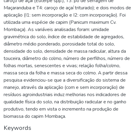
caroço de açaí (Euterpe spp.), T3: pó de serragem de
Maçaranduba e T4: caroço de açaí triturado); e dois modos de
aplicação (I1: sem incorporação e I2: com incorporação). Foi
utilizada uma espécie de capim (Panicum maximum Cv.
Mombaça). As variáveis analisadas foram: umidade
gravimétrica do solo, índice de estabilidade de agregados,
diâmetro médio ponderado, porosidade total do solo,
densidade do solo, densidade de massa radicular, altura da
touceira, diâmetro do colmo, número de perfilhos, número de
folhas mortas, senescentes e vivas; relação folha/colmo,
massa seca da folha e massa seca do colmo. A partir dessa
pesquisa evidenciou-se que a diversificação do sistema de
manejo, através da aplicação (com e sem incorporação) de
resíduos agroindustriais induz melhorias nos indicadores de
qualidade física do solo, na distribuição radicular e no ganho
produtivo, tendo em vista o incremento na produção de
biomassa do capim Mombaça.
Keywords