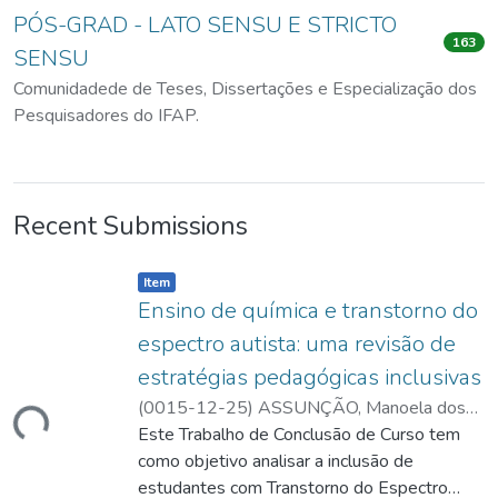
PÓS-GRAD - LATO SENSU E STRICTO
163
SENSU
Comunidadede de Teses, Dissertações e Especialização dos
Pesquisadores do IFAP.
Recent Submissions
Item type:
,
Item
Ensino de química e transtorno do
espectro autista: uma revisão de
estratégias pedagógicas inclusivas
(
0015-12-25
)
ASSUNÇÃO, Manoela dos
ading...
Santos
Este Trabalho de Conclusão de Curso tem
;
MARTELL, Dr. Danay Rosa
Dupeyron
como objetivo analisar a inclusão de
;
http://lattes.cnpq.br/1772611806992849
estudantes com Transtorno do Espectro