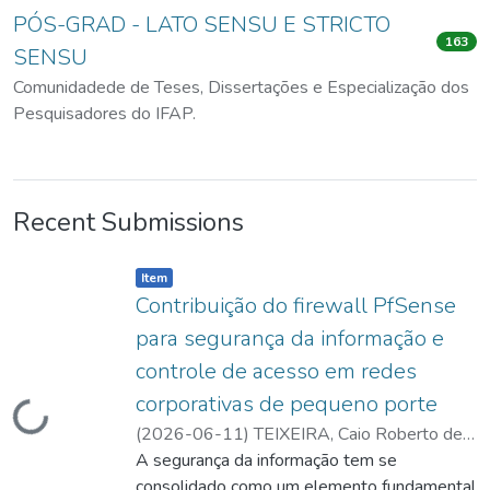
PÓS-GRAD - LATO SENSU E STRICTO
163
SENSU
Comunidadede de Teses, Dissertações e Especialização dos
Pesquisadores do IFAP.
Recent Submissions
Item type:
,
Item
Contribuição do firewall PfSense
para segurança da informação e
controle de acesso em redes
corporativas de pequeno porte
Loading...
(
2026-06-11
)
TEIXEIRA, Caio Roberto de
Souza
A segurança da informação tem se
;
BRASIL, José Anderson Carvalho
;
http://lattes.cnpq.br/3208908281626944
consolidado como um elemento fundamental