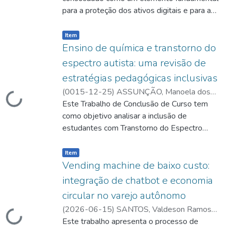
para a proteção dos ativos digitais e para a
continuidade das operações organizacionais
Item type:
,
em um
Item
cenário marcado pelo aumento das ameaças
Ensino de química e transtorno do
cibernéticas e pela crescente dependência
espectro autista: uma revisão de
das tecnologias da informação. Nesse
estratégias pedagógicas inclusivas
contexto, os firewalls desempenham papel
(
0015-12-25
)
ASSUNÇÃO, Manoela dos
estratégico na proteção de redes
Loading...
Santos
Este Trabalho de Conclusão de Curso tem
;
MARTELL, Dr. Danay Rosa
corporativas, permitindo o controle de
Dupeyron
como objetivo analisar a inclusão de
;
acessos, a filtragem do tráfego de dados e a
http://lattes.cnpq.br/1772611806992849
estudantes com Transtorno do Espectro
implementação de políticas de segurança.
Autista (TEA) no ensino de Química, com
Entre as diversas soluções disponíveis, o
Item type:
,
ênfase nas práticas pedagógicas, no uso de
Item
PfSense destaca-se como uma plataforma
tecnologias educacionais e assistivas e na
Vending machine de baixo custo:
de código aberto amplamente utilizada para
formação docente. A pesquisa caracteriza-se
gerenciamento e proteção de redes,
integração de chatbot e economia
como bibliográfica, de natureza exploratória
oferecendo recursos avançados de firewall,
circular no varejo autônomo
e documental, com abordagem qualitativa,
roteamento, redes privadas virtuais (VPN),
(
2026-06-15
)
SANTOS, Valdeson Ramos
fundamentada em referenciais teóricos da
Loading...
monitoramento e segmentação de tráfego.
dos
Este trabalho apresenta o processo de
;
SILVA, Wagner Ferreira da
;
SOUZA,
educação inclusiva, do ensino de Ciências e