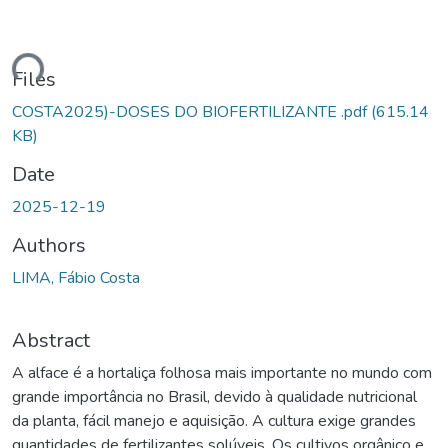
ding...
Files
COSTA2025)-DOSES DO BIOFERTILIZANTE .pdf
(615.14
KB)
Date
2025-12-19
Authors
LIMA, Fábio Costa
Abstract
A alface é a hortaliça folhosa mais importante no mundo com
grande importância no Brasil, devido à qualidade nutricional
da planta, fácil manejo e aquisição. A cultura exige grandes
quantidades de fertilizantes solúveis. Os cultivos orgânico e