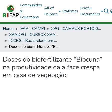
Communities
All of
Useful
&
Statistics
DSpace
Documents
Collections
Home
IFAP - CAMPI
CPG - CAMPUS PORTO GRANDE
GRADPG - CURSOS GRADUAÇÃO - CAMPUS PORTO GRANDE
TCCPG - Bacharelado em Engenharia Agronômica
Doses do biofertilizante “Biocuna” na produtividade da alface crespa em casa de vegetação.
Doses do biofertilizante “Biocuna”
na produtividade da alface crespa
em casa de vegetação.