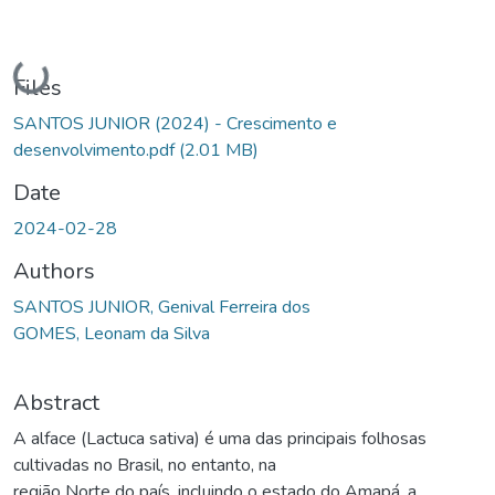
Loading...
Files
SANTOS JUNIOR (2024) - Crescimento e
desenvolvimento.pdf
(2.01 MB)
Date
2024-02-28
Authors
SANTOS JUNIOR, Genival Ferreira dos
GOMES, Leonam da Silva
Abstract
A alface (Lactuca sativa) é uma das principais folhosas
cultivadas no Brasil, no entanto, na
região Norte do país, incluindo o estado do Amapá, a