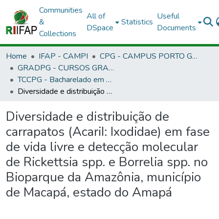
Communities
All of
Useful
&
Statistics
DSpace
Documents
Collections
Home
IFAP - CAMPI
CPG - CAMPUS PORTO GRANDE
GRADPG - CURSOS GRADUAÇÃO - CAMPUS PORTO GRANDE
TCCPG - Bacharelado em Medicina Veterinária
Diversidade e distribuição de carrapatos (AcariI: Ixodidae) em fase de vida livre e detecção molecular de Rickettsia spp. e Borrelia spp. no Bioparque da Amazônia, município de Macapá, estado do Amapá
Diversidade e distribuição de
carrapatos (AcariI: Ixodidae) em fase
de vida livre e detecção molecular
de Rickettsia spp. e Borrelia spp. no
Bioparque da Amazônia, município
de Macapá, estado do Amapá