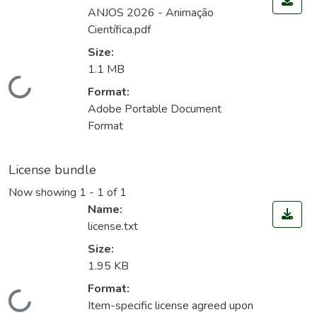
ANJOS 2026 - Animação
Científica.pdf
Size:
1.1 MB
Loading...
Format:
Adobe Portable Document
Format
License bundle
Now showing
1 - 1 of 1
Name:
license.txt
Size:
1.95 KB
Format:
Loading...
Item-specific license agreed upon