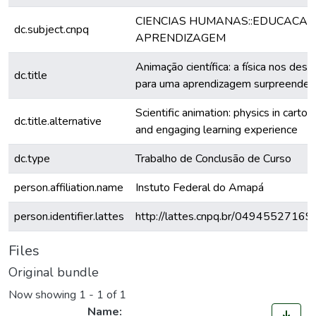
CIENCIAS HUMANAS::EDUCACAO:
dc.subject.cnpq
APRENDIZAGEM
Animação científica: a física nos de
dc.title
para uma aprendizagem surpreenden
Scientific animation: physics in cartoo
dc.title.alternative
and engaging learning experience
dc.type
Trabalho de Conclusão de Curso
person.affiliation.name
Instuto Federal do Amapá
person.identifier.lattes
http://lattes.cnpq.br/0494552716
Files
Original bundle
Now showing
1 - 1 of 1
Name: