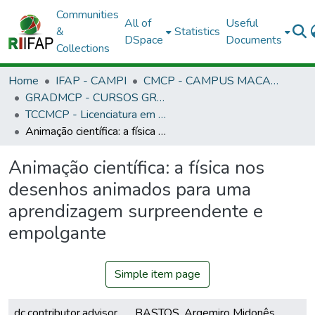
Communities
All of
Useful
&
Statistics
DSpace
Documents
Collections
Home
IFAP - CAMPI
CMCP - CAMPUS MACAPÁ
GRADMCP - CURSOS GRADUAÇÃO - CAMPUS MACAPÁ
TCCMCP - Licenciatura em Física
Animação científica: a física nos desenhos animados para uma aprendizagem surpreendente e empolgante
Animação científica: a física nos
desenhos animados para uma
aprendizagem surpreendente e
empolgante
Simple item page
dc.contributor.advisor
BASTOS, Argemiro Midonês