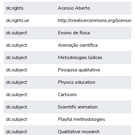
dc.rights
Acesso Aberto
dc.rights.uri
http://creativecommons.org/licenses
dc.subject
Ensino de física
dc.subject
Animação científica
dc.subject
Metodologias lúdicas
dc.subject
Pesquisa qualitativa
dc.subject
Physics education
dc.subject
Cartoons
dc.subject
Scientific animation
dc.subject
Playful methodologies
dc.subject
Qualitative research