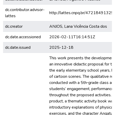
dc.contributor.advisor-
http://lattes.cnpq.br/4721849132
lattes
dc.creator
ANJOS, Lana Vicência Costa dos
dc.date.accessioned
2026-02-11T16:14:51Z
dc.date.issued
2025-12-18
This work presents the development 
an innovative didactic proposal for te
the early elementary school years, b
of cartoon scenes. The qualitative r
conducted with a 5th‑grade class an
students’ engagement, performance,
throughout the proposed activities. 
product, a thematic activity book was
introductory explanations of physical
exercises, and the character Angatu,