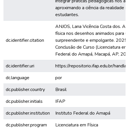
integrar práticas pedagógicas nos anos
aproximando a ciência da realidade cu
estudantes.
ANJOS, Lana Vicência Costa dos. Anim
física nos desenhos animados para 
dc.identifier.citation
surpreendente e empolgante. 2025. 
Conclusão de Curso (Licenciatura em F
Federal do Amapá, Macapá, AP, 202
dc.identifier.uri
https://repositorio.ifap.edu.br/ha
dc.language
por
dc.publisher.country
Brasil
dc.publisher.initials
IFAP
dc.publisher.institution
Instituto Federal do Amapá
dc.publisher.program
Licenciatura em Física