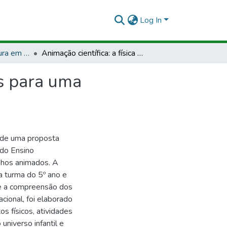
Log In
TCCMCP - Licenciatura em Física
Animação científica: a física nos desenhos animados para uma aprendizagem surpreendente e empolgante
os para uma
o de uma proposta
 do Ensino
nhos animados. A
a turma do 5º ano e
e a compreensão dos
ional, foi elaborado
s físicos, atividades
universo infantil e