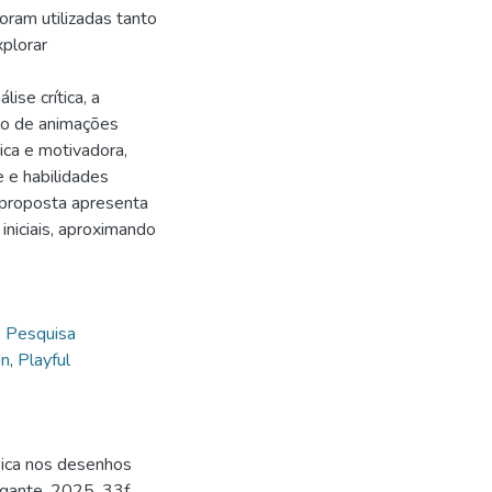
oram utilizadas tanto
xplorar
ise crítica, a
uso de animações
ica e motivadora,
 e habilidades
a proposta apresenta
iniciais, aproximando
,
Pesquisa
on
,
Playful
ísica nos desenhos
ante. 2025. 33f.