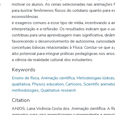
)
motivar os alunos. As cenas selecionadas nas animações f
para ilustrar fenômenos físicos do cotidiano quanto para e
inconsistências
e exageros comuns a esse tipo de mídia, incentivando a anál
interpretação e a reflexão. Os resultados indicam que o 
contribuiu para uma aprendizagem mais significativa, dinâm
favorecendo o desenvolvimento de autonomia, curiosidade
conceituais básicas relacionadas à Física. Conclui-se que 
alto potencial para integrar práticas pedagógicas nos anos 
a ciência da realidade cultural dos estudantes.
Keywords
Ensino de física
,
Animação científica
,
Metodologias lúdicas
qualitativa
,
Physics education
,
Cartoons
,
Scientific animati
methodologies
,
Qualitative research
Citation
ANJOS, Lana Vicência Costa dos. Animação científica: A f
animados para uma aprendizagem surpreendente e empolg