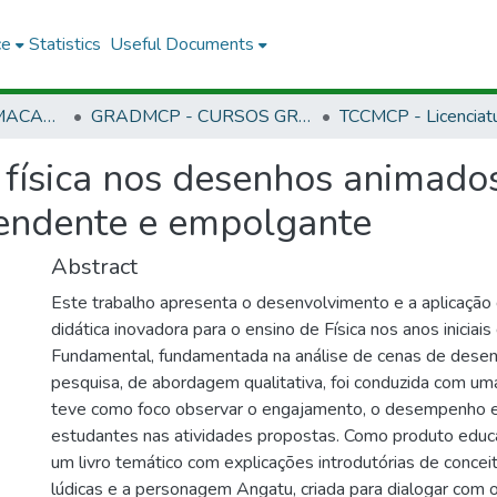
ce
Statistics
Useful Documents
CMCP - CAMPUS MACAPÁ
GRADMCP - CURSOS GRADUAÇÃO - CAMPUS MACAPÁ
a física nos desenhos animad
endente e empolgante
Abstract
Este trabalho apresenta o desenvolvimento e a aplicaçã
didática inovadora para o ensino de Física nos anos iniciais
Fundamental, fundamentada na análise de cenas de dese
pesquisa, de abordagem qualitativa, foi conduzida com um
teve como foco observar o engajamento, o desempenho 
estudantes nas atividades propostas. Como produto educac
um livro temático com explicações introdutórias de conceito
lúdicas e a personagem Angatu, criada para dialogar com o 