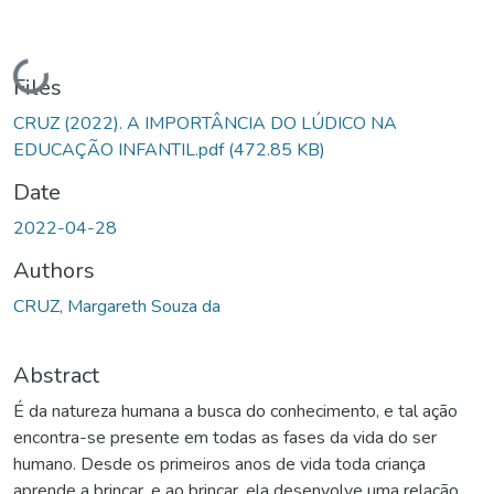
Loading...
Files
CRUZ (2022). A IMPORTÂNCIA DO LÚDICO NA
EDUCAÇÃO INFANTIL.pdf
(472.85 KB)
Date
2022-04-28
Authors
CRUZ, Margareth Souza da
Abstract
É da natureza humana a busca do conhecimento, e tal ação
encontra-se presente em todas as fases da vida do ser
humano. Desde os primeiros anos de vida toda criança
aprende a brincar, e ao brincar, ela desenvolve uma relação