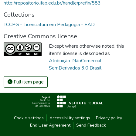
http://repositorio.ifap.edu.br/handle/prefix/583
Collections
TCCPG - Licenciatura em Pedagogia - EAD
Creative Commons license
Except where otherwise noted, this
item's license is described as
Atribuição-NãoComercial-
SemDerivados 3.0 Brasil
Full item page
Cookie settings
Accessibility settings
Privacy policy
End User Agreement
Send Feedback