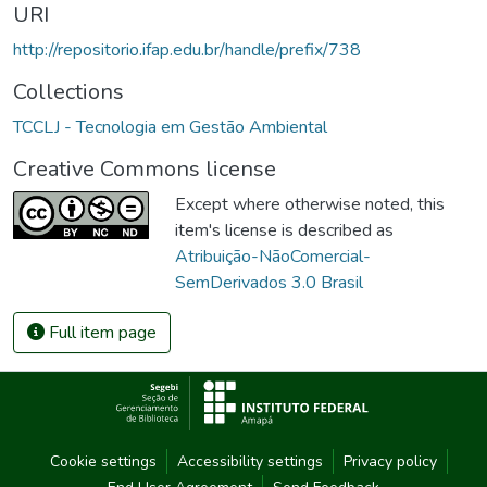
URI
http://repositorio.ifap.edu.br/handle/prefix/738
Collections
TCCLJ - Tecnologia em Gestão Ambiental
Creative Commons license
Except where otherwise noted, this
item's license is described as
Atribuição-NãoComercial-
SemDerivados 3.0 Brasil
Full item page
Cookie settings
Accessibility settings
Privacy policy