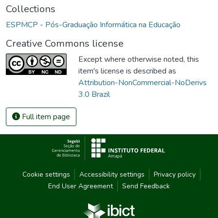
Collections
ESPMCP - Pós-Graduação Informática na Educação
Creative Commons license
Except where otherwise noted, this
item's license is described as
Attribution-NonCommercial-NoDerivs
3.0 Brazil
Full item page
Cookie settings
Accessibility settings
Privacy policy
End User Agreement
Send Feedback