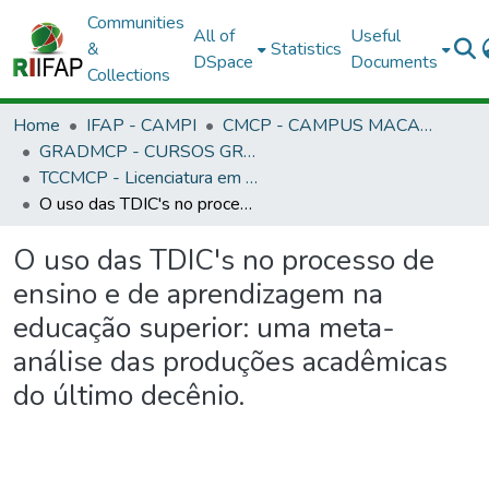
Communities
All of
Useful
&
Statistics
DSpace
Documents
Collections
Home
IFAP - CAMPI
CMCP - CAMPUS MACAPÁ
GRADMCP - CURSOS GRADUAÇÃO - CAMPUS MACAPÁ
TCCMCP - Licenciatura em Pedagogia - EAD
O uso das TDIC's no processo de ensino e de aprendizagem na educação superior: uma meta-análise das produções acadêmicas do último decênio.
O uso das TDIC's no processo de
ensino e de aprendizagem na
educação superior: uma meta-
análise das produções acadêmicas
do último decênio.