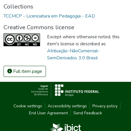
Collections
TCCMCP - Licenciatura em Pedagogia - EAD
Creative Commons license
Except where otherwise noted, this
item's license is described as
Atribuição-NãoComercial-
SemDerivados 3.0 Brasil
Full item page
Cookie settings
Accessibility settings
Privacy policy
End User Agreement
Send Feedback