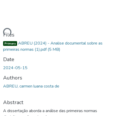
ding...
Files
ABREU (2024) - Analise documental sobre as
Primary
primeiras normas (1).pdf
(5 MB)
Date
2024-05-15
Authors
ABREU, carmen luana costa de
Abstract
A dissertação aborda a análise das primeiras normas