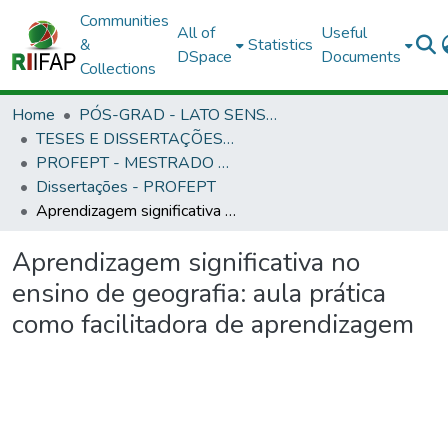
Communities
All of
Useful
&
Statistics
DSpace
Documents
Collections
Home
PÓS-GRAD - LATO SENSU E STRICTO SENSU
TESES E DISSERTAÇÕES DEFENDIDAS NO IFAP
PROFEPT - MESTRADO PROFISSIONAL EM EDUCAÇÃO PROFISSIONAL E TECNOLÓGICA
Dissertações - PROFEPT
Aprendizagem significativa no ensino de geografia: aula prática como facilitadora de aprendizagem
Aprendizagem significativa no
ensino de geografia: aula prática
como facilitadora de aprendizagem