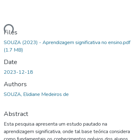
ding...
Files
SOUZA (2023) - Aprendizagem significativa no ensino.pdf
(1.7 MB)
Date
2023-12-18
Authors
SOUZA, Elidiane Medeiros de
Abstract
Esta pesquisa apresenta um estudo pautado na
aprendizagem significativa, onde tal base teórica considera
como fundamentais os conhecimentos prévios dos alunos.