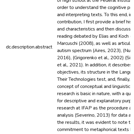
of high school at the Federal Institut
order to understand the cognitive pr
and interpreting texts. To this end, in
contribution, I first provide a brief hist
and characteristics and then discuss 
reading debated by Elias and Koch (
Marcuschi (2008), as well as articula
dc.description.abstract
autism spectrum (Aires, 2023), (Nun
2016), (Grigorenko et al., 2002) (Sil
et al., 2021). In addition, it describe
objectives, its structure in the Lang
Their Technologies test, and, finally, 
concept of conceptual and linguistic
research is basic in nature, with a qua
for descriptive and explanatory purpo
research at IFAP as the procedure an
analysis (Severino, 2013) for data an
the results, it was evident to note th
commitment to metaphorical texts be