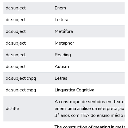
dc.subject
Enem
dc.subject
Leitura
dc.subject
Metáfora
dc.subject
Metaphor
dc.subject
Reading
dc.subject
Autism
dc.subject.cnpq
Letras
dc.subject.cnpq
Linguística Cognitiva
A construção de sentidos em textos
dc.title
enem: uma análise da interpretação d
3° anos com TEA do ensino médio n
The construction of meaning in metaph