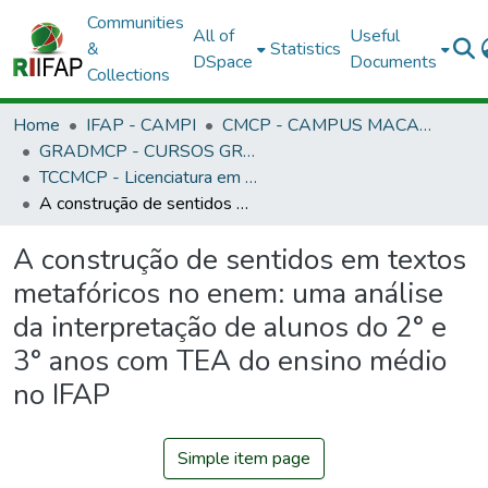
Communities
All of
Useful
&
Statistics
DSpace
Documents
Collections
Home
IFAP - CAMPI
CMCP - CAMPUS MACAPÁ
GRADMCP - CURSOS GRADUAÇÃO - CAMPUS MACAPÁ
TCCMCP - Licenciatura em Letras Português/Inglês
A construção de sentidos em textos metafóricos no enem: uma análise da interpretação de alunos do 2° e 3° anos com TEA do ensino médio no IFAP
A construção de sentidos em textos
metafóricos no enem: uma análise
da interpretação de alunos do 2° e
3° anos com TEA do ensino médio
no IFAP
Simple item page