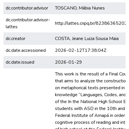
dc.contributor.advisor
TOSCANO, Mábia Nunes
dc.contributor.advisor-
http://lattes.cnpq.br/8238636520
lattes
dc.creator
COSTA, Jeane Luiza Sousa Maia
dc.date.accessioned
2026-02-12T17:38:04Z
dc.date.issued
2026-01-29
This work is the result of a Final Cou
that aims to analyze the constructio
on metaphorical texts presented in t
knowledge “Languages, Codes, and T
of the In the National High School 
students with ASD in the 10th and 1
Federal Institute of Amapá in order 
cognitive process of reading and inter