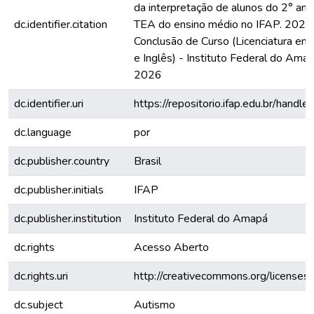
da interpretação de alunos do 2° an
dc.identifier.citation
TEA do ensino médio no IFAP. 2026.
Conclusão de Curso (Licenciatura em
e Inglês) - Instituto Federal do Ama
2026
dc.identifier.uri
https://repositorio.ifap.edu.br/han
dc.language
por
dc.publisher.country
Brasil
dc.publisher.initials
IFAP
dc.publisher.institution
Instituto Federal do Amapá
dc.rights
Acesso Aberto
dc.rights.uri
http://creativecommons.org/licenses/
dc.subject
Autismo