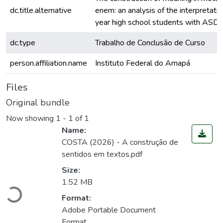
dc.title.alternative
enem: an analysis of the interpretati
year high school students with ASD 
dc.type
Trabalho de Conclusão de Curso
person.affiliation.name
Instituto Federal do Amapá
Files
Original bundle
Now showing
1 - 1 of 1
Name:
COSTA (2026) - A construção de
sentidos em textos.pdf
Size:
Loading...
1.52 MB
Format:
Adobe Portable Document
Format