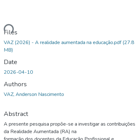
ding...
Files
VAZ (2026) - A realidade aumentada na educação.pdf
(27.8
MB)
Date
2026-04-10
Authors
VAZ, Anderson Nascimento
Abstract
A presente pesquisa propõe-se a investigar as contribuições
da Realidade Aumentada (RA) na
formação dos docentes da Educação Profissional e