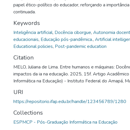
papel ético-político do educador, reforçando a importânci
continuada.
Keywords
Inteligência artificial
,
Docência ciborgue
,
Autonomia docen
educacionais
,
Educação pós-pandêmica.
,
Artificial intellig
Educational policies
,
Post-pandemic education
Citation
MELO, Juliana de Lima. Entre humanos e máquinas: Docênc
impactos da ia na educação. 2025, 15f. Artigo Acadêmic
Informática na Educação) - Instituto Federal do Amapá, 
URI
https://repositorio.ifap.edu.br/handle/123456789/1280
Collections
ESPMCP - Pós-Graduação Informática na Educação