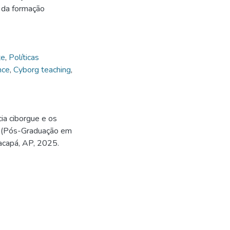
a da formação
te
,
Políticas
ence
,
Cyborg teaching
,
ia ciborgue e os
o (Pós-Graduação em
Macapá, AP, 2025.