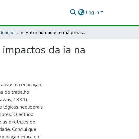
Log In
ESPMCP - Pós-Graduação Informática na Educação
Entre humanos e máquinas: Docência ciborgue e os impactos da ia na educação
 impactos da ia na
erativas na educação,
s do trabalho
raway, 1991),
e lógicas neoliberais
ssores. O estudo
as diretrizes do
idade. Conclui que
ediação crítica e o