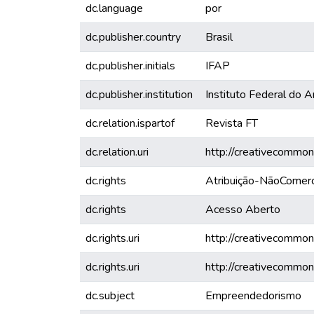
dc.language
por
dc.publisher.country
Brasil
dc.publisher.initials
IFAP
dc.publisher.institution
Instituto Federal do 
dc.relation.ispartof
Revista FT
dc.relation.uri
http://creativecommon
dc.rights
Atribuição-NãoComerc
dc.rights
Acesso Aberto
dc.rights.uri
http://creativecommon
dc.rights.uri
http://creativecommon
dc.subject
Empreendedorismo