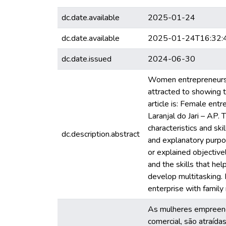
dc.date.available
2025-01-24
dc.date.available
2025-01-24T16:32:
dc.date.issued
2024-06-30
Women entrepreneurs a
attracted to showing th
article is: Female entr
Laranjal do Jari – AP.
characteristics and ski
dc.description.abstract
and explanatory purpos
or explained objective
and the skills that hel
develop multitasking. 
enterprise with family
As mulheres empreende
comercial, são atraída