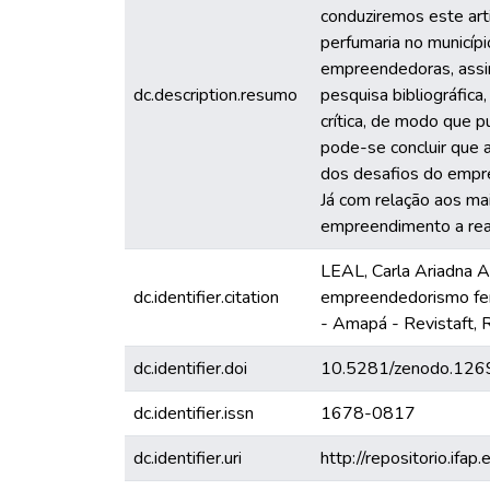
conduziremos este art
perfumaria no municípi
empreendedoras, assim
dc.description.resumo
pesquisa bibliográfica
crítica, de modo que 
pode-se concluir que 
dos desafios do empre
Já com relação aos mai
empreendimento a real
LEAL, Carla Ariadna 
dc.identifier.citation
empreendedorismo femi
- Amapá - Revistaft, Ri
dc.identifier.doi
10.5281/zenodo.12
dc.identifier.issn
1678-0817
dc.identifier.uri
http://repositorio.ifap