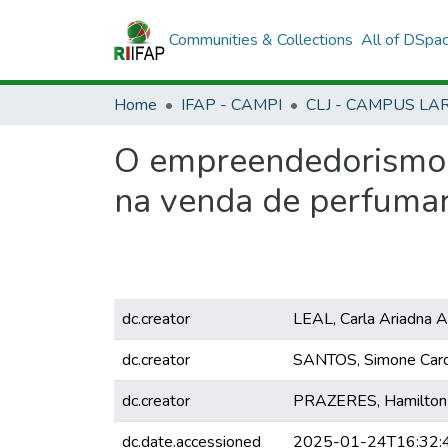
Communities & Collections
All of DSpa
Home
IFAP - CAMPI
O empreendedorismo f
na venda de perfumari
dc.creator
LEAL, Carla Ariadna 
dc.creator
SANTOS, Simone Caro
dc.creator
PRAZERES, Hamilton 
dc.date.accessioned
2025-01-24T16:32: