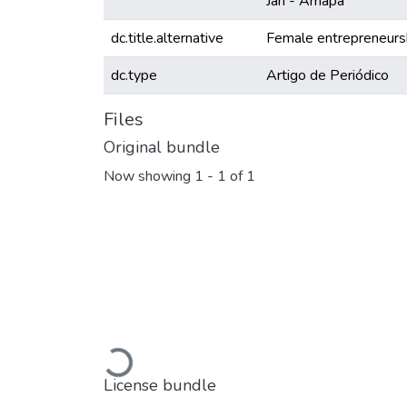
Jari - Amapá
dc.title.alternative
Female entrepreneurshi
dc.type
Artigo de Periódico
Files
Original bundle
Now showing
1 - 1 of 1
Loading...
License bundle