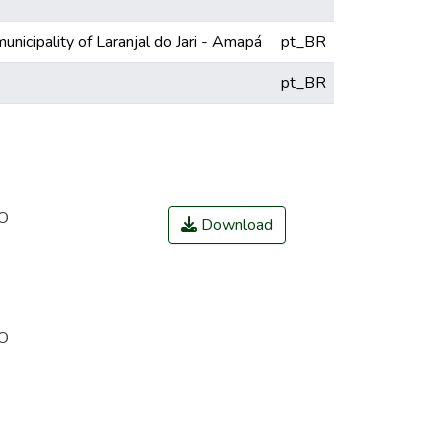
unicipality of Laranjal do Jari - Amapá
pt_BR
pt_BR
 O
Download
 O