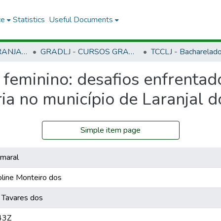
ce
Statistics
Useful Documents
CLJ - CAMPUS LARANJAL DO JARI
GRADLJ - CURSOS GRADUAÇÃO - CAMPUS LARANJAL DO JARI
eminino: desafios enfrentad
a no município de Laranjal d
Simple item page
Amaral
line Monteiro dos
Tavares dos
43Z