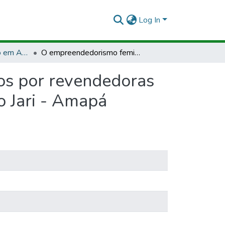
Log In
TCCLJ - Bacharelado em Administração
O empreendedorismo feminino: desafios enfrentados por revendedoras na venda de perfumaria no município de Laranjal do Jari - Amapá
os por revendedoras
o Jari - Amapá