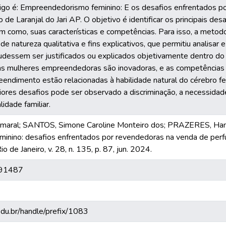
igo é: Empreendedorismo feminino: E os desafios enfrentados p
o de Laranjal do Jari AP. O objetivo é identificar os principais d
 como, suas características e competências. Para isso, a metodol
, de natureza qualitativa e fins explicativos, que permitiu analisa
pudessem ser justificados ou explicados objetivamente dentro d
as mulheres empreendedoras são inovadoras, e as competências 
endimento estão relacionadas à habilidade natural do cérebro fe
ores desafios pode ser observado a discriminação, a necessidade 
idade familiar.
Amaral; SANTOS, Simone Caroline Monteiro dos; PRAZERES, Ham
nino: desafios enfrentados por revendedoras na venda de perfuma
o de Janeiro, v. 28, n. 135, p. 87, jun. 2024.
691487
.edu.br/handle/prefix/1083