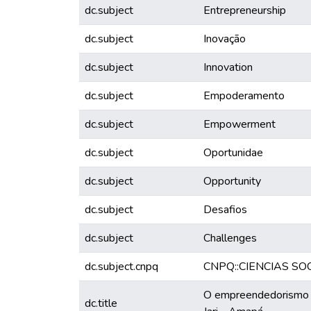
dc.subject
Entrepreneurship
dc.subject
Inovação
dc.subject
Innovation
dc.subject
Empoderamento
dc.subject
Empowerment
dc.subject
Oportunidae
dc.subject
Opportunity
dc.subject
Desafios
dc.subject
Challenges
dc.subject.cnpq
CNPQ::CIENCIAS SO
O empreendedorismo fe
dc.title