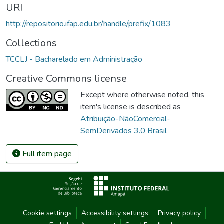
URI
http://repositorio.ifap.edu.br/handle/prefix/1083
Collections
TCCLJ - Bacharelado em Administração
Creative Commons license
Except where otherwise noted, this
item's license is described as
Atribuição-NãoComercial-
SemDerivados 3.0 Brasil
Full item page
Cookie settings
Accessibility settings
Privacy policy