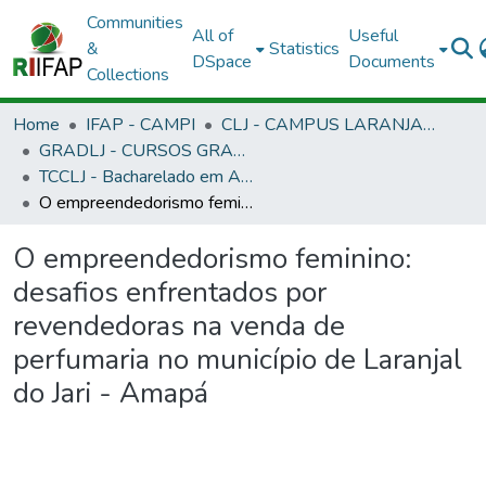
Communities
All of
Useful
&
Statistics
DSpace
Documents
Collections
Home
IFAP - CAMPI
CLJ - CAMPUS LARANJAL DO JARI
GRADLJ - CURSOS GRADUAÇÃO - CAMPUS LARANJAL DO JARI
TCCLJ - Bacharelado em Administração
O empreendedorismo feminino: desafios enfrentados por revendedoras na venda de perfumaria no município de Laranjal do Jari - Amapá
O empreendedorismo feminino:
desafios enfrentados por
revendedoras na venda de
perfumaria no município de Laranjal
do Jari - Amapá