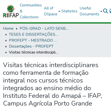
Communities
All of
Useful
&
Statistics
DSpace
Documents
Collections
Home
PÓS-GRAD - LATO SENSU E STRICTO SENSU
TESES E DISSERTAÇÕES DEFENDIDAS NO IFAP
PROFEPT - MESTRADO PROFISSIONAL EM EDUCAÇÃO PROFISSIONAL E TECNOLÓGICA
Dissertações - PROFEPT
Visitas técnicas interdisciplinares como ferramenta de formação integral nos cursos técnicos integrados ao ensino médio do Instituto Federal do Amapá – IFAP, Campus Agrícola Porto Grande
Visitas técnicas interdisciplinares
como ferramenta de formação
integral nos cursos técnicos
integrados ao ensino médio do
Instituto Federal do Amapá – IFAP,
Campus Agrícola Porto Grande