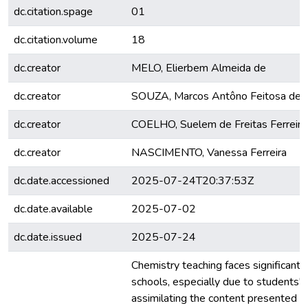
dc.citation.spage
01
dc.citation.volume
18
dc.creator
MELO, Elierbem Almeida de
dc.creator
SOUZA, Marcos Antôno Feitosa de
dc.creator
COELHO, Suelem de Freitas Ferreira
dc.creator
NASCIMENTO, Vanessa Ferreira
dc.date.accessioned
2025-07-24T20:37:53Z
dc.date.available
2025-07-02
dc.date.issued
2025-07-24
Chemistry teaching faces significant 
schools, especially due to students' di
assimilating the content presented by