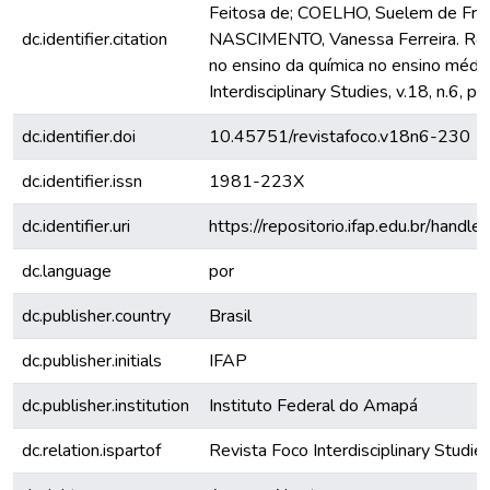
Feitosa de; COELHO, Suelem de Freit
dc.identifier.citation
NASCIMENTO, Vanessa Ferreira. Rot
no ensino da química no ensino médi
Interdisciplinary Studies, v.18, n.6, p
dc.identifier.doi
10.45751/revistafoco.v18n6-230
dc.identifier.issn
1981-223X
dc.identifier.uri
https://repositorio.ifap.edu.br/han
dc.language
por
dc.publisher.country
Brasil
dc.publisher.initials
IFAP
dc.publisher.institution
Instituto Federal do Amapá
dc.relation.ispartof
Revista Foco Interdisciplinary Studie