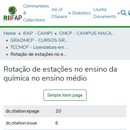
Communities
All of
Useful
&
Statistics
DSpace
Documents
Collections
Home
IFAP - CAMPI
CMCP - CAMPUS MACAPÁ
GRADMCP - CURSOS GRADUAÇÃO - CAMPUS MACAPÁ
TCCMCP - Licenciatura em Química
Rotação de estações no ensino da química no ensino médio
Rotação de estações no ensino da
química no ensino médio
Simple item page
dc.citation.epage
20
dc.citation.issue
6