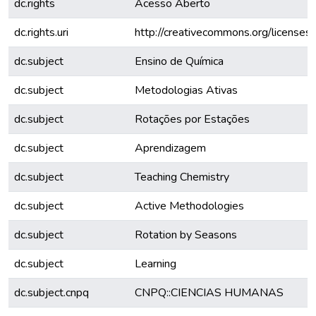
dc.rights
Acesso Aberto
dc.rights.uri
http://creativecommons.org/licenses/
dc.subject
Ensino de Química
dc.subject
Metodologias Ativas
dc.subject
Rotações por Estações
dc.subject
Aprendizagem
dc.subject
Teaching Chemistry
dc.subject
Active Methodologies
dc.subject
Rotation by Seasons
dc.subject
Learning
dc.subject.cnpq
CNPQ::CIENCIAS HUMANAS