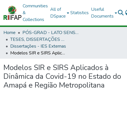
Communities
All of
Useful
&
Statistics
DSpace
Documents
Collections
Home
PÓS-GRAD - LATO SENSU E STRICTO SENSU
TESES, DISSERTAÇÕES E ESPECIALIZAÇÃO APROVADAS EM OUTRAS INSTITUIÇÕES
Dissertações - IES Externas
Modelos SIR e SIRS Aplicados à Dinâmica da Covid-19 no Estado do Amapá e Região Metropolitana
Modelos SIR e SIRS Aplicados à
Dinâmica da Covid-19 no Estado do
Amapá e Região Metropolitana