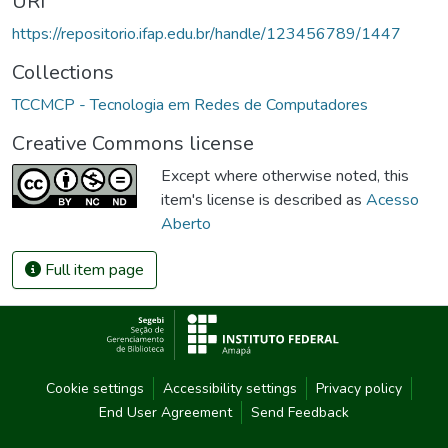
URI
https://repositorio.ifap.edu.br/handle/123456789/1447
Collections
TCCMCP - Tecnologia em Redes de Computadores
Creative Commons license
Except where otherwise noted, this
item's license is described as
Acesso
Aberto
Full item page
Cookie settings
Accessibility settings
Privacy policy
End User Agreement
Send Feedback