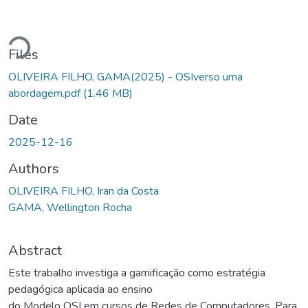
ading...
Files
OLIVEIRA FILHO, GAMA(2025) - OSIverso uma
abordagem.pdf
(1.46 MB)
Date
2025-12-16
Authors
OLIVEIRA FILHO, Iran da Costa
GAMA, Wellington Rocha
Abstract
Este trabalho investiga a gamificação como estratégia
pedagógica aplicada ao ensino
do Modelo OSI em cursos de Redes de Computadores. Para