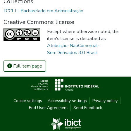
Collections
TCCLJ - Bacharelado em Administração
Creative Commons license
Except where otherwise noted, this
item's license is described as
Atribuição-NãoComercial-
SemDerivados 3.0 Brasil
Full item page
Cookie settings
Accessibility settings
Privacy policy
End User Agreement
Send Feedback