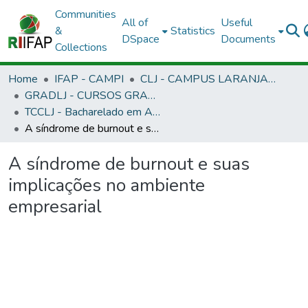
Communities
All of
Useful
&
Statistics
DSpace
Documents
Collections
Home
IFAP - CAMPI
CLJ - CAMPUS LARANJAL DO JARI
GRADLJ - CURSOS GRADUAÇÃO - CAMPUS LARANJAL DO JARI
TCCLJ - Bacharelado em Administração
A síndrome de burnout e suas implicações no ambiente empresarial
A síndrome de burnout e suas
implicações no ambiente
empresarial