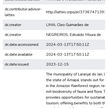
dc.contributor.advisor-
http://lattes.cnpq.br/3736747139
lattes
dc.creator
LIMA, Cleo Guimarães de
dc.creator
NEGREIROS, Edivaldo Moura de
dc.date.accessioned
2024-03-13T17:50:11Z
dc.date.available
2024-03-13T17:50:11Z
dc.date.issued
2023-12-15
The municipality of Laranjal do Jari, lo
the state of Amapá, stands out for it
in the Amazon Rainforest region, resul
rich biodiversity of fauna and flora. T
provides opportunities for sustainabl
tourism, offering benefits to both the