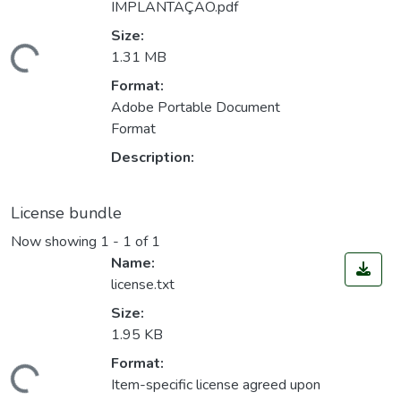
IMPLANTAÇÃO.pdf
Size:
ding...
1.31 MB
Format:
Adobe Portable Document
Format
Description:
License bundle
Now showing
1 - 1 of 1
Name:
license.txt
Size:
1.95 KB
ding...
Format:
Item-specific license agreed upon