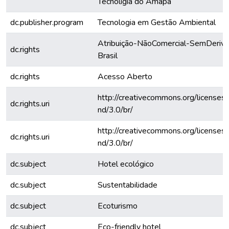
Tecnoligia do Amapá
dc.publisher.program
Tecnologia em Gestão Ambiental
Atribuição-NãoComercial-SemDeriva
dc.rights
Brasil
dc.rights
Acesso Aberto
http://creativecommons.org/licenses
dc.rights.uri
nd/3.0/br/
http://creativecommons.org/licenses
dc.rights.uri
nd/3.0/br/
dc.subject
Hotel ecológico
dc.subject
Sustentabilidade
dc.subject
Ecoturismo
dc.subject
Eco-friendly hotel