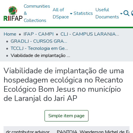
Communities
All of
Useful
&
Statistics
DSpace
Documents
Collections
Home
IFAP - CAMPI
CLJ - CAMPUS LARANJAL DO JARI
GRADLJ - CURSOS GRADUAÇÃO - CAMPUS LARANJAL DO JARI
TCCLJ - Tecnologia em Gestão Ambiental
Viabilidade de implantação de uma hospedagem ecológica no Recanto Ecológico Bom Jesus no município de Laranjal do Jari AP
Viabilidade de implantação de uma
hospedagem ecológica no Recanto
Ecológico Bom Jesus no município
de Laranjal do Jari AP
Simple item page
dc.contributor.advisor
PANTOJA, Wanderson Michel de Far