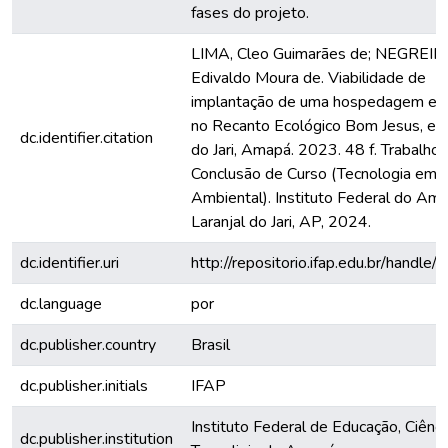
fases do projeto.
LIMA, Cleo Guimarães de; NEGREIR
Edivaldo Moura de. Viabilidade de
implantação de uma hospedagem eco
no Recanto Ecológico Bom Jesus, em
dc.identifier.citation
do Jari, Amapá. 2023. 48 f. Trabalho
Conclusão de Curso (Tecnologia em 
Ambiental). Instituto Federal do Ama
Laranjal do Jari, AP, 2024.
dc.identifier.uri
http://repositorio.ifap.edu.br/handle/
dc.language
por
dc.publisher.country
Brasil
dc.publisher.initials
IFAP
Instituto Federal de Educação, Ciênci
dc.publisher.institution