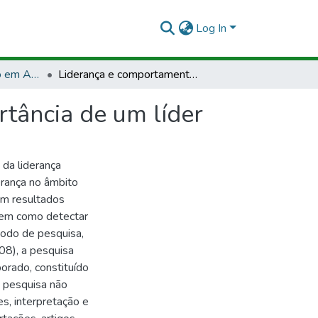
Log In
TCCLJ - Bacharelado em Administração
Liderança e comportamento organizacional: a importância de um líder
tância de um líder
 da liderança
erança no âmbito
em resultados
bem como detectar
todo de pesquisa,
08), a pesquisa
borado, constituído
de pesquisa não
s, interpretação e