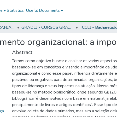
ce
Statistics
Useful Documents
CLJ - CAMPUS LARANJAL DO JARI
GRADLJ - CURSOS GRADUAÇÃO - CAMPUS LARANJAL DO JARI
mento organizacional: a impor
Abstract
Temos como objetivo buscar e analisar os vários aspectos
baseando-se em conceitos e visando a importância da lid
organizacional e como esse papel influencia diretamente 
positivos ou negativos para determinadas organizações, 
tipos de liderança e seus impactos na atuação. Nosso mé
baseou-se no método bibliográfico, onde segundo Gil (20
bibliográfica “é desenvolvida com base em material já ela
principalmente de livros e artigos científicos”. Esse tipo 
ça
envolve coleta de dados primários, mas sim a seleção dele