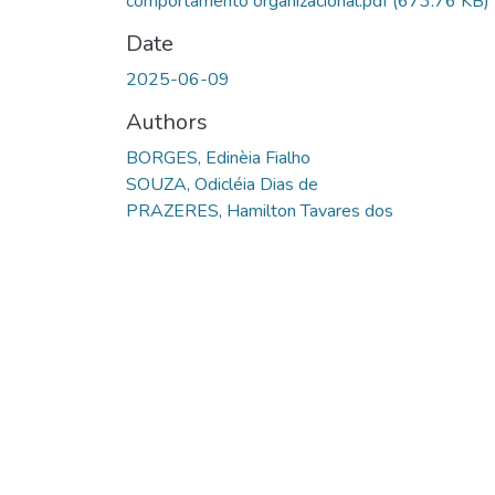
comportamento organizacional.pdf
(673.76 KB)
Date
2025-06-09
Authors
BORGES, Edinèia Fialho
SOUZA, Odicléia Dias de
PRAZERES, Hamilton Tavares dos