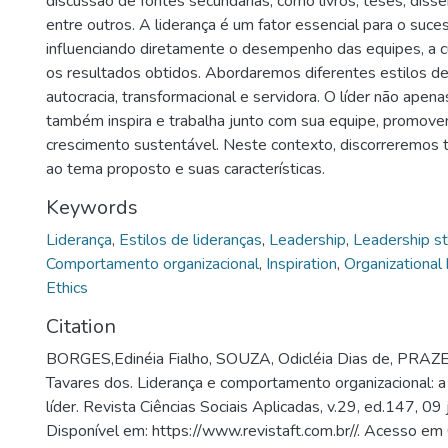
discussão de fontes secundárias, como livros, teses, disser
entre outros. A liderança é um fator essencial para o suces
influenciando diretamente o desempenho das equipes, a c
os resultados obtidos. Abordaremos diferentes estilos de
autocracia, transformacional e servidora. O líder não apena
também inspira e trabalha junto com sua equipe, promove
crescimento sustentável. Neste contexto, discorreremos 
ao tema proposto e suas características.
Keywords
Liderança
,
Estilos de lideranças
,
Leadership
,
Leadership st
Comportamento organizacional
,
Inspiration
,
Organizational
Ethics
Citation
BORGES,Edinéia Fialho, SOUZA, Odicléia Dias de, PRAZ
Tavares dos. Liderança e comportamento organizacional: a
líder. Revista Ciências Sociais Aplicadas, v.29, ed.147, 0
Disponível em: https://www.revistaft.com.br//. Acesso em