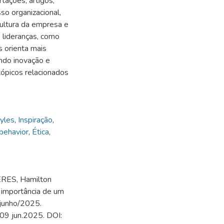
tações, artigos,
so organizacional,
ultura da empresa e
 lideranças, como
s orienta mais
ndo inovação e
tópicos relacionados
yles
,
Inspiração
,
 behavior
,
Ética
,
ERES, Hamilton
 importância de um
9 junho/2025.
 09 jun.2025. DOI: