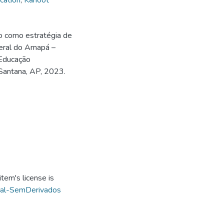
cation
,
Kahoot
 como estratégia de
deral do Amapá –
Educação
 Santana, AP, 2023.
tem's license is
ial-SemDerivados