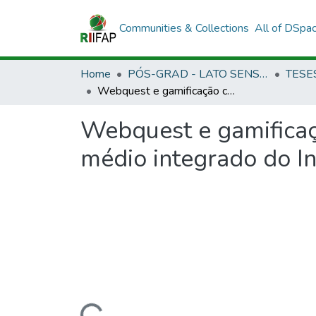
Communities & Collections
All of DSpa
Home
PÓS-GRAD - LATO SENSU E STRICTO SENSU
Webquest e gamificação como estratégia de aprendizagem no ensino médio integrado do Instituto Federal do Amapá – campus Macapá
Webquest e gamificaç
médio integrado do I