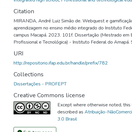
Integrated high school
,
Professional and technological edu
Citation
MIRANDA, André Luiz Simão de. Webquest e gamificação
aprendizagem no ensino médio integrado do Instituto Fe
campus Macapá. 2023. 101f. Dissertação (Mestrado em 
Profissional e Tecnológica) - Instituto Federal do Amapá.
URI
http://repositorio.ifap.edu.br/handle/prefix/782
Collections
Dissertações - PROFEPT
Creative Commons license
Except where otherwise noted, this i
described as
Atribuição-NãoComerc
3.0 Brasil