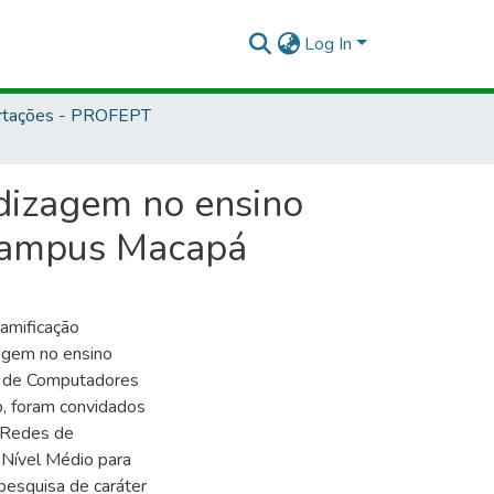
Log In
rtações - PROFEPT
dizagem no ensino
 campus Macapá
gamificação
agem no ensino
o de Computadores
o, foram convidados
m Redes de
 Nível Médio para
pesquisa de caráter