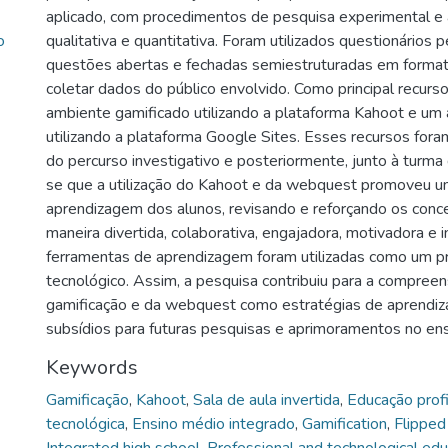
aplicado, com procedimentos de pesquisa experimental 
o
qualitativa e quantitativa. Foram utilizados questionários
questões abertas e fechadas semiestruturadas em format
coletar dados do público envolvido. Como principal recurso,
ambiente gamificado utilizando a plataforma Kahoot e u
utilizando a plataforma Google Sites. Esses recursos fora
do percurso investigativo e posteriormente, junto à turma 
se que a utilização do Kahoot e da webquest promoveu u
aprendizagem dos alunos, revisando e reforçando os conc
maneira divertida, colaborativa, engajadora, motivadora e 
ferramentas de aprendizagem foram utilizadas como um p
tecnológico. Assim, a pesquisa contribuiu para a compreen
gamificação e da webquest como estratégias de aprendi
subsídios para futuras pesquisas e aprimoramentos no ens
Keywords
Gamificação
,
Kahoot
,
Sala de aula invertida
,
Educação profi
tecnológica
,
Ensino médio integrado
,
Gamification
,
Flipped