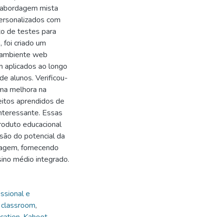
e abordagem mista
 personalizados com
o de testes para
 foi criado um
m ambiente web
m aplicados ao longo
de alunos. Verificou-
ma melhora na
eitos aprendidos de
interessante. Essas
roduto educacional
são do potencial da
zagem, fornecendo
ino médio integrado.
ssional e
 classroom
,