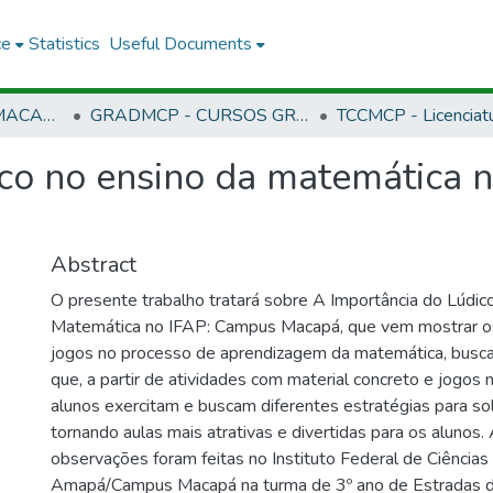
ce
Statistics
Useful Documents
CMCP - CAMPUS MACAPÁ
GRADMCP - CURSOS GRADUAÇÃO - CAMPUS MACAPÁ
ico no ensino da matemática n
Abstract
O presente trabalho tratará sobre A Importância do Lúdic
Matemática no IFAP: Campus Macapá, que vem mostrar os
jogos no processo de aprendizagem da matemática, busc
que, a partir de atividades com material concreto e jogos
alunos exercitam e buscam diferentes estratégias para so
tornando aulas mais atrativas e divertidas para os alunos.
observações foram feitas no Instituto Federal de Ciências
Amapá/Campus Macapá na turma de 3º ano de Estradas d