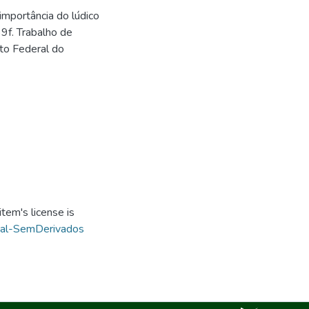
mportância do lúdico
9f. Trabalho de
uto Federal do
tem's license is
ial-SemDerivados