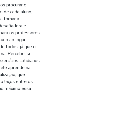
os procurar e
m de cada aluno,
a tornar a
desafiadora e
 para os professores
luno ao jogar,
 de todos, já que o
urma. Percebe-se
exercícios cotidianos
 ele aprende na
alização, que
do laços entre os
r ao máximo essa