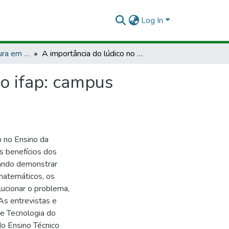
Log In
TCCMCP - Licenciatura em Matemática
A importância do lúdico no ensino da matemática no ifap: campus Macapá
o ifap: campus
o no Ensino da
 benefícios dos
ando demonstrar
 matemáticos, os
lucionar o problema,
 As entrevistas e
 e Tecnologia do
o Ensino Técnico