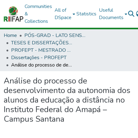
Communities
All of
Useful
&
Statistics
DSpace
Documents
Collections
Home
PÓS-GRAD - LATO SENSU E STRICTO SENSU
TESES E DISSERTAÇÕES DEFENDIDAS NO IFAP
PROFEPT - MESTRADO PROFISSIONAL EM EDUCAÇÃO PROFISSIONAL E TECNOLÓGICA
Dissertações - PROFEPT
Análise do processo de desenvolvimento da autonomia dos alunos da educação a distância no Instituto Federal do Amapá – Campus Santana
Análise do processo de
desenvolvimento da autonomia dos
alunos da educação a distância no
Instituto Federal do Amapá –
Campus Santana