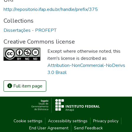
http://repositorio.ifap.edu.br/handle/prefix/375
Collections
Dissertações - PROFEPT
Creative Commons license
Except where otherwise noted, this
item's license is described as
Attribution-NonCommercial-NoDerivs
3.0 Brazil
Full item page
Cookie settings
Accessibility settings
Privacy policy
End User Agreement
Send Feedback