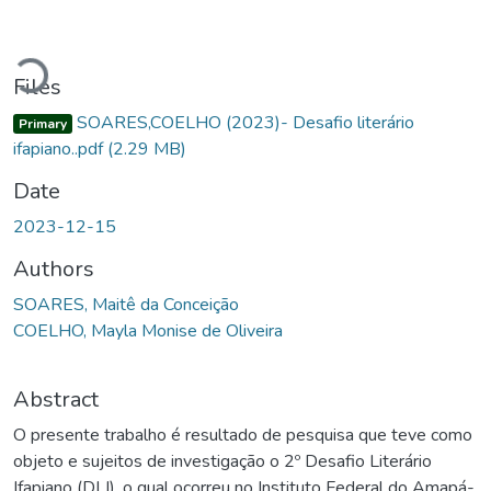
Loading...
Files
SOARES,COELHO (2023)- Desafio literário
Primary
ifapiano..pdf
(2.29 MB)
Date
2023-12-15
Authors
SOARES, Maitê da Conceição
COELHO, Mayla Monise de Oliveira
Abstract
O presente trabalho é resultado de pesquisa que teve como
objeto e sujeitos de investigação o 2º Desafio Literário
Ifapiano (DLI), o qual ocorreu no Instituto Federal do Amapá-