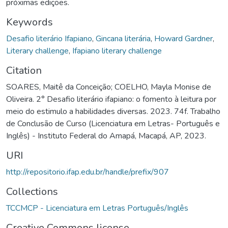
próximas edições.
Keywords
Desafio literário Ifapiano
,
Gincana literária
,
Howard Gardner
,
Literary challenge
,
Ifapiano literary challenge
Citation
SOARES, Maitê da Conceição; COELHO, Mayla Monise de
Oliveira. 2° Desafio literário ifapiano: o fomento à leitura por
meio do estimulo a habilidades diversas. 2023. 74f. Trabalho
de Conclusão de Curso (Licenciatura em Letras- Português e
Inglês) - Instituto Federal do Amapá, Macapá, AP, 2023.
URI
http://repositorio.ifap.edu.br/handle/prefix/907
Collections
TCCMCP - Licenciatura em Letras Português/Inglês
Creative Commons license