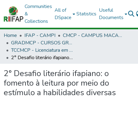
Communities
All of
Useful
&
Statistics
DSpace
Documents
Collections
Home
IFAP - CAMPI
CMCP - CAMPUS MACAPÁ
GRADMCP - CURSOS GRADUAÇÃO - CAMPUS MACAPÁ
TCCMCP - Licenciatura em Letras Português/Inglês
2° Desafio literário ifapiano: o fomento à leitura por meio do estímulo a habilidades diversas
2° Desafio literário ifapiano: o
fomento à leitura por meio do
estímulo a habilidades diversas