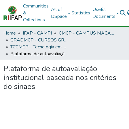
Communities
All of
Useful
&
Statistics
DSpace
Documents
Collections
Home
IFAP - CAMPI
CMCP - CAMPUS MACAPÁ
GRADMCP - CURSOS GRADUAÇÃO - CAMPUS MACAPÁ
TCCMCP - Tecnologia em Redes de Computadores
Plataforma de autoavaliação institucional baseada nos critérios do sinaes
Plataforma de autoavaliação
institucional baseada nos critérios
do sinaes