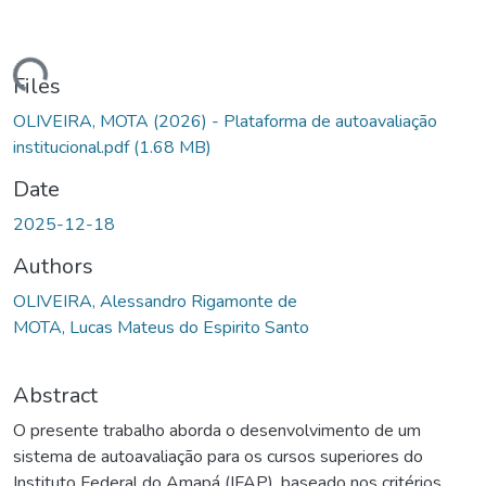
ading...
Files
OLIVEIRA, MOTA (2026) - Plataforma de autoavaliação
institucional.pdf
(1.68 MB)
Date
2025-12-18
Authors
OLIVEIRA, Alessandro Rigamonte de
MOTA, Lucas Mateus do Espirito Santo
Abstract
O presente trabalho aborda o desenvolvimento de um
sistema de autoavaliação para os cursos superiores do
Instituto Federal do Amapá (IFAP), baseado nos critérios