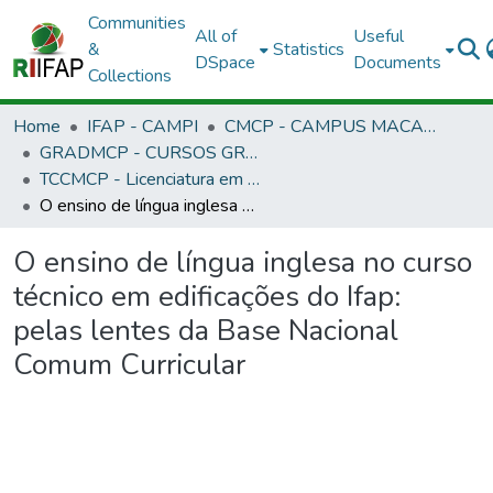
Communities
All of
Useful
&
Statistics
DSpace
Documents
Collections
Home
IFAP - CAMPI
CMCP - CAMPUS MACAPÁ
GRADMCP - CURSOS GRADUAÇÃO - CAMPUS MACAPÁ
TCCMCP - Licenciatura em Letras Português/Inglês
O ensino de língua inglesa no curso técnico em edificações do Ifap: pelas lentes da Base Nacional Comum Curricular
O ensino de língua inglesa no curso
técnico em edificações do Ifap:
pelas lentes da Base Nacional
Comum Curricular