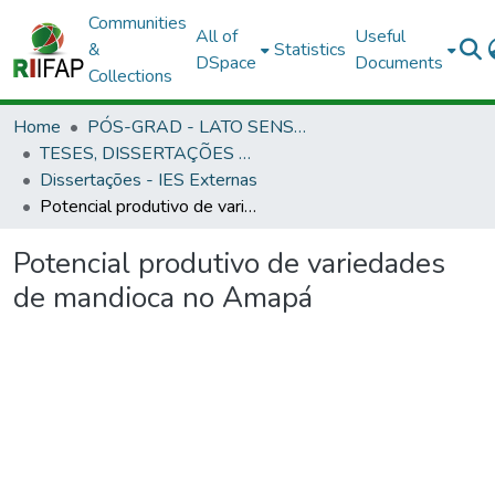
Communities
All of
Useful
&
Statistics
DSpace
Documents
Collections
Home
PÓS-GRAD - LATO SENSU E STRICTO SENSU
TESES, DISSERTAÇÕES E ESPECIALIZAÇÃO APROVADAS EM OUTRAS INSTITUIÇÕES
Dissertações - IES Externas
Potencial produtivo de variedades de mandioca no Amapá
Potencial produtivo de variedades
de mandioca no Amapá