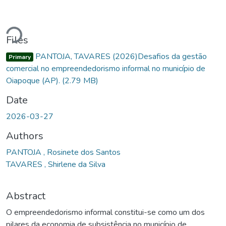
ding...
Files
PANTOJA, TAVARES (2026)Desafios da gestão
Primary
comercial no empreendedorismo informal no município de
Oiapoque (AP).
(2.79 MB)
Date
2026-03-27
Authors
PANTOJA , Rosinete dos Santos
TAVARES , Shirlene da Silva
Abstract
O empreendedorismo informal constitui-se como um dos
pilares da economia de subsistência no município de