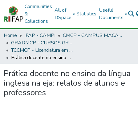
Communities
All of
Useful
&
Statistics
DSpace
Documents
Collections
Home
IFAP - CAMPI
CMCP - CAMPUS MACAPÁ
GRADMCP - CURSOS GRADUAÇÃO - CAMPUS MACAPÁ
TCCMCP - Licenciatura em Letras Português/Inglês
Prática docente no ensino da língua inglesa na eja: relatos de alunos e professores
Prática docente no ensino da língua
inglesa na eja: relatos de alunos e
professores