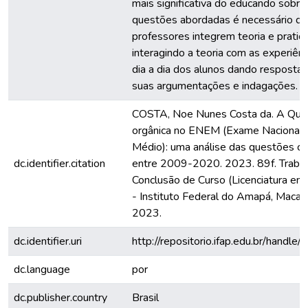
mais significativa do educando sobre
questões abordadas é necessário q
professores integrem teoria e pratica
interagindo a teoria com as experiên
dia a dia dos alunos dando respostas
suas argumentações e indagações.
COSTA, Noe Nunes Costa da. A Quí
orgânica no ENEM (Exame Nacional 
Médio): uma análise das questões c
dc.identifier.citation
entre 2009-2020. 2023. 89f. Traba
Conclusão de Curso (Licenciatura em
- Instituto Federal do Amapá, Macap
2023.
dc.identifier.uri
http://repositorio.ifap.edu.br/handle/
dc.language
por
dc.publisher.country
Brasil