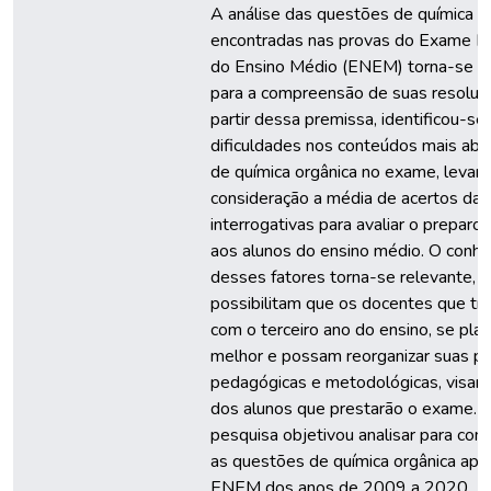
A análise das questões de química o
encontradas nas provas do Exame Na
do Ensino Médio (ENEM) torna-se i
para a compreensão de suas resoluç
partir dessa premissa, identificou-se
dificuldades nos conteúdos mais ab
de química orgânica no exame, leva
consideração a média de acertos das
interrogativas para avaliar o preparo
aos alunos do ensino médio. O conh
desses fatores torna-se relevante, p
possibilitam que os docentes que tr
com o terceiro ano do ensino, se pla
melhor e possam reorganizar suas pr
pedagógicas e metodológicas, visand
dos alunos que prestarão o exame. 
pesquisa objetivou analisar para co
as questões de química orgânica apl
ENEM dos anos de 2009 a 2020,