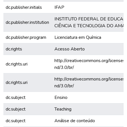
dc.publisher.initials
IFAP
INSTITUTO FEDERAL DE EDUCAÇ
dc.publisher.institution
CIÊNCIA E TECNOLOGIA DO AMA
dc.publisher.program
Licenciatura em Química
dc.rights
Acesso Aberto
http://creativecommons.org/licenses
dc.rights.uri
nd/3.0/br/
http://creativecommons.org/licenses
dc.rights.uri
nd/3.0/br/
dc.subject
Ensino
dc.subject
Teaching
dc.subject
Análise de conteúdo