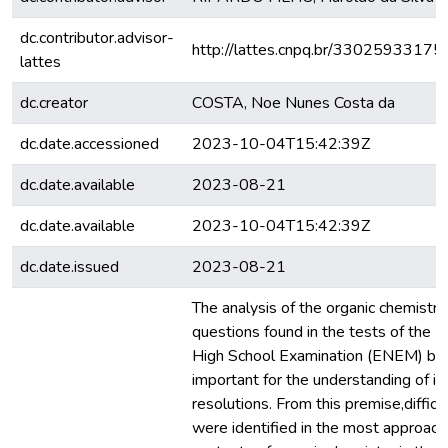
dc.contributor.advisor-
http://lattes.cnpq.br/3302593317
lattes
dc.creator
COSTA, Noe Nunes Costa da
dc.date.accessioned
2023-10-04T15:42:39Z
dc.date.available
2023-08-21
dc.date.available
2023-10-04T15:42:39Z
dc.date.issued
2023-08-21
The analysis of the organic chemistry
questions found in the tests of the N
High School Examination (ENEM) b
important for the understanding of it
resolutions. From this premise,difficu
were identified in the most approac