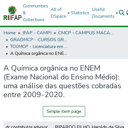
Communities
All of
Useful
&
Statistics
DSpace
Documents
Collections
Home
IFAP - CAMPI
CMCP - CAMPUS MACAPÁ
GRADMCP - CURSOS GRADUAÇÃO - CAMPUS MACAPÁ
TCCMCP - Licenciatura em Química
A Química orgânica no ENEM (Exame Nacional do Ensino Médio): uma análise das questões cobradas entre 2009-2020.
A Química orgânica no ENEM
(Exame Nacional do Ensino Médio):
uma análise das questões cobradas
entre 2009-2020.
Simple item page
dc.contributor.advisor
RIPARDO FILHO, Haroldo da Silva