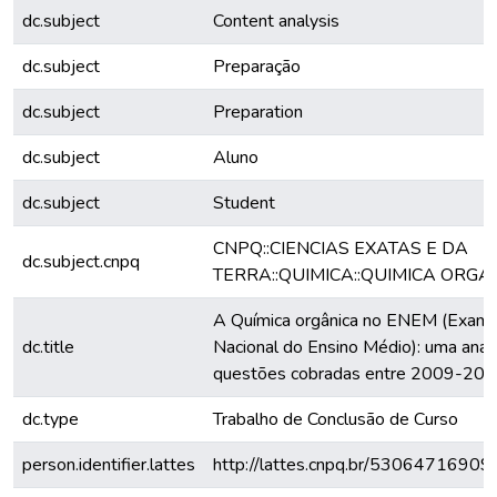
dc.subject
Content analysis
dc.subject
Preparação
dc.subject
Preparation
dc.subject
Aluno
dc.subject
Student
CNPQ::CIENCIAS EXATAS E DA
dc.subject.cnpq
TERRA::QUIMICA::QUIMICA ORGA
A Química orgânica no ENEM (Exam
dc.title
Nacional do Ensino Médio): uma anál
questões cobradas entre 2009-202
dc.type
Trabalho de Conclusão de Curso
person.identifier.lattes
http://lattes.cnpq.br/5306471690