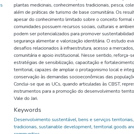
es
plantas medicinais, conhecimentos tradicionais, pesca, co
além de práticas de turismo de base comunitária. Os resu
apesar do conhecimento limitado sobre o conceito formal
comunidades possuem recursos sociais, culturais e ambien
podem ser potencializados para promover sustentabilida
segurança alimentar e valorização identitária. O estudo evid
desafios relacionados à infraestrutura, acesso a mercados
comunitária e apoio institucional. Nesse sentido, reforça-
estratégias de sensibilização, capacitação e fortalecimen
territorial, capazes de ampliar o protagonismo local e integ
conservação às demandas socioeconômicas das populações
Conclui-se que as UCs, quando articuladas às CBST, repr
instrumentos para a promoção do desenvolvimento territor
Vale do Jari.
Keywords
Desenvolvimento sustentável
,
bens e serviços territoriais
tradicionais
,
sustainable development
,
territorial goods an