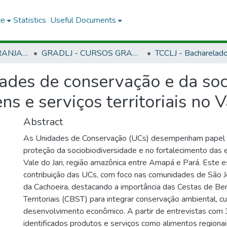
ce
Statistics
Useful Documents
CLJ - CAMPUS LARANJAL DO JARI
GRADLJ - CURSOS GRADUAÇÃO - CAMPUS LARANJAL DO JARI
ades de conservação e da soc
ns e serviços territoriais no V
Abstract
As Unidades de Conservação (UCs) desempenham papel 
proteção da sociobiodiversidade e no fortalecimento das 
Vale do Jari, região amazônica entre Amapá e Pará. Este e
contribuição das UCs, com foco nas comunidades de São 
da Cachoeira, destacando a importância das Cestas de Be
Territoriais (CBST) para integrar conservação ambiental, cu
desenvolvimento econômico. A partir de entrevistas com 3
identificados produtos e serviços como alimentos regionai