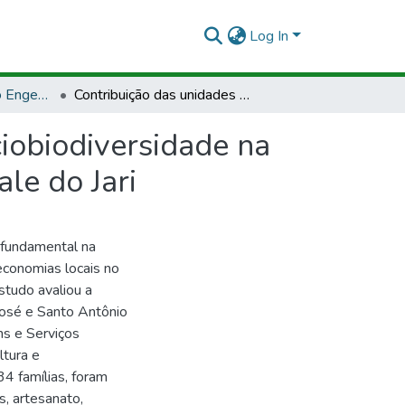
Log In
TCCLJ - Bacharelado Engenharia Florestal
Contribuição das unidades de conservação e da sociobiodiversidade na oferta de cestas de bens e serviços territoriais no Vale do Jari
iobiodiversidade na
ale do Jari
fundamental na
economias locais no
studo avaliou a
José e Santo Antônio
ns e Serviços
ltura e
4 famílias, foram
s, artesanato,