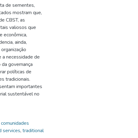
leta de sementes,
ltados mostram que,
 de CBST, as
tais valiosos que
de econômica,
encia, ainda,
, organização
se a necessidade de
to da governança
rar políticas de
 tradicionais.
esentam importantes
ial sustentável no
,
comunidades
d services
,
traditional