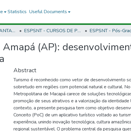
ce
Statistics
Useful Documents
CSNT - CAMPUS SANTANA
ESPSNT - CURSOS DE PÓS-GRADUAÇÃO LATO SENSU - CAMPUS SANTANA
o Amapá (AP): desenvolviment
a
Abstract
Turismo é reconhecido como vetor de desenvolvimento s
sobretudo em regiões com potencial natural e cultural. No
Metropolitana de Macapá carece de soluções tecnológica
promoção de seus atrativos e a valorização da identidade 
contexto, a presente pesquisa tem como objetivo desenv
Conceito (PoC) de um aplicativo turístico voltado ao turi
experiência, unindo inovação tecnológica, cultura amazôni
regional sustentável. O problema central da pesquisa que