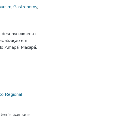
ourism
,
Gastronomy
,
): desenvolvimento
ecialização em
 do Amapá, Macapá,
o Regional
tem's license is