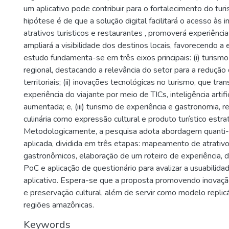
um aplicativo pode contribuir para o fortalecimento do tur
hipótese é de que a solução digital facilitará o acesso às
atrativos turisticos e restaurantes , promoverá experiênci
ampliará a visibilidade dos destinos locais, favorecendo a 
estudo fundamenta-se em três eixos principais: (i) turis
regional, destacando a relevância do setor para a reduçã
territoriais; (ii) inovações tecnológicas no turismo, que tr
experiência do viajante por meio de TICs, inteligência artifi
aumentada; e, (iii) turismo de experiência e gastronomia, 
culinária como expressão cultural e produto turístico estra
Metodologicamente, a pesquisa adota abordagem quanti-q
aplicada, dividida em três etapas: mapeamento de atrativos
gastronômicos, elaboração de um roteiro de experiência,
PoC e aplicação de questionário para avalizar a usuabilida
aplicativo. Espera-se que a proposta promovendo inovaçã
e preservação cultural, além de servir como modelo replic
regiões amazônicas.
Keywords