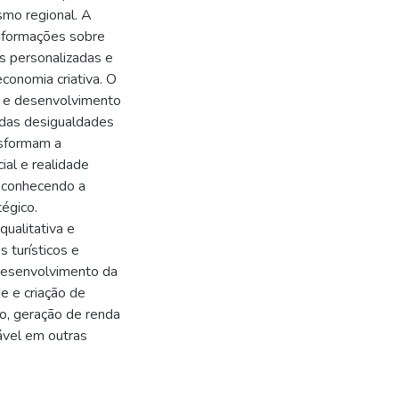
ismo regional. A
 informações sobre
as personalizadas e
economia criativa. O
mo e desenvolvimento
o das desigualdades
ansformam a
cial e realidade
reconhecendo a
tégico.
ualitativa e
 turísticos e
 desenvolvimento da
de e criação de
o, geração de renda
ável em outras