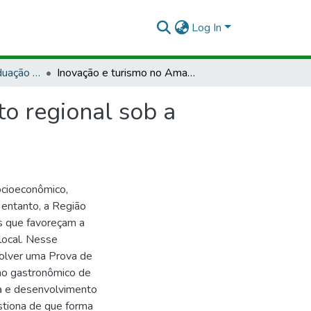
Log In
ESPSNT - Pós-Graduação em Gestão de Desenvolvimento Regional
Inovação e turismo no Amapá (AP): desenvolvimento regional sob a pespectiva tecnológica
o regional sob a
ocioeconômico,
 entanto, a Região
s que favoreçam a
local. Nesse
olver uma Prova de
smo gastronômico de
ca e desenvolvimento
stiona de que forma