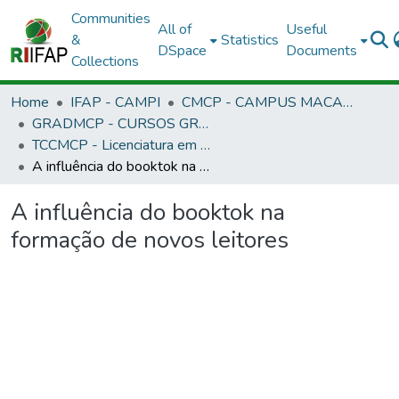
Communities
All of
Useful
&
Statistics
DSpace
Documents
Collections
Home
IFAP - CAMPI
CMCP - CAMPUS MACAPÁ
GRADMCP - CURSOS GRADUAÇÃO - CAMPUS MACAPÁ
TCCMCP - Licenciatura em Letras Português/Inglês
A influência do booktok na formação de novos leitores
A influência do booktok na
formação de novos leitores