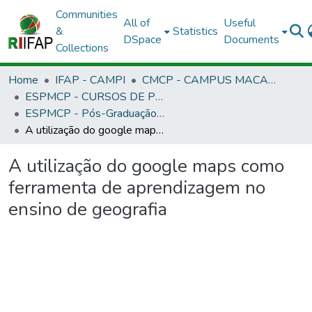
Communities
All of
Useful
&
Statistics
DSpace
Documents
Collections
Home
IFAP - CAMPI
CMCP - CAMPUS MACAPÁ
ESPMCP - CURSOS DE PÓS-GRADUAÇÃO LATO SENSU - CAMPUS MACAPÁ
ESPMCP - Pós-Graduação Informática na Educação
A utilização do google maps como ferramenta de aprendizagem no ensino de geografia
A utilização do google maps como
ferramenta de aprendizagem no
ensino de geografia