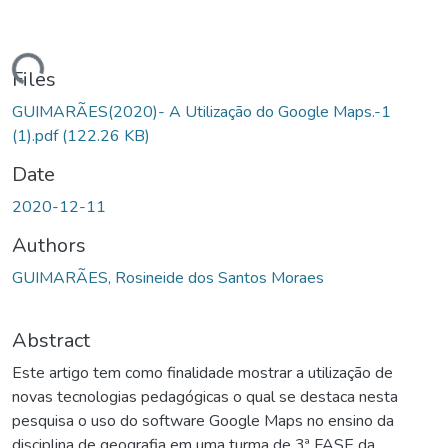
Loading...
Files
GUIMARÃES(2020)- A Utilização do Google Maps.-1
(1).pdf
(122.26 KB)
Date
2020-12-11
Authors
GUIMARÃES, Rosineide dos Santos Moraes
Abstract
Este artigo tem como finalidade mostrar a utilização de
novas tecnologias pedagógicas o qual se destaca nesta
pesquisa o uso do software Google Maps no ensino da
disciplina de geografia em uma turma de 3ª FASE da