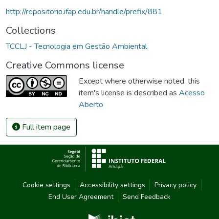
http://repositorio.ifap.edu.br/handle/prefix/881
Collections
TCCLJ - Tecnologia em Gestão Ambiental
Creative Commons license
Except where otherwise noted, this
item's license is described as
Acesso
Aberto
Full item page
Cookie settings
Accessibility settings
Privacy policy
End User Agreement
Send Feedback