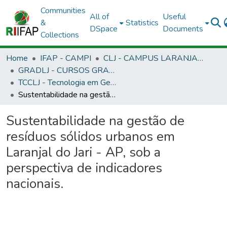
Communities
All of
Useful
&
Statistics
DSpace
Documents
Collections
Home
IFAP - CAMPI
CLJ - CAMPUS LARANJAL DO JARI
GRADLJ - CURSOS GRADUAÇÃO - CAMPUS LARANJAL DO JARI
TCCLJ - Tecnologia em Gestão Ambiental
Sustentabilidade na gestão de resíduos sólidos urbanos em Laranjal do Jari - AP, sob a perspectiva de indicadores nacionais.
Sustentabilidade na gestão de
resíduos sólidos urbanos em
Laranjal do Jari - AP, sob a
perspectiva de indicadores
nacionais.