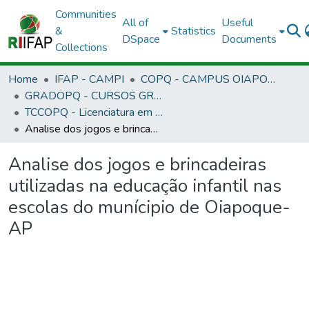
Communities
All of
Useful
&
Statistics
DSpace
Documents
Collections
Home
IFAP - CAMPI
COPQ - CAMPUS OIAPOQUE
GRADOPQ - CURSOS GRADUAÇÃO - CAMPUS OIAPOQUE
TCCOPQ - Licenciatura em Pedagogia - EAD
Analise dos jogos e brincadeiras utilizadas na educação infantil nas escolas do munícipio de Oiapoque-AP
Analise dos jogos e brincadeiras
utilizadas na educação infantil nas
escolas do munícipio de Oiapoque-
AP