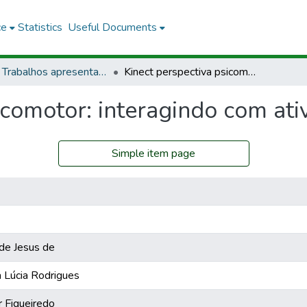
ce
Statistics
Useful Documents
PCS - Trabalhos apresentados em eventos
Kinect perspectiva psicomotor: interagindo com atividades escolares
icomotor: interagindo com ati
Simple item page
de Jesus de
 Lúcia Rodrigues
 Figueiredo