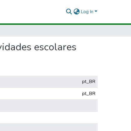
Log In
vidades escolares
pt_BR
pt_BR