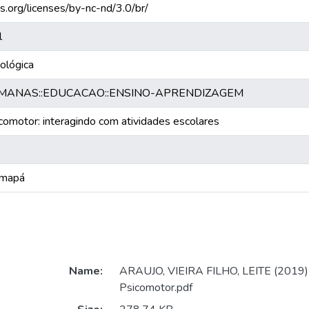
s.org/licenses/by-nc-nd/3.0/br/
l
nológica
UMANAS::EDUCACAO::ENSINO-APRENDIZAGEM
icomotor: interagindo com atividades escolares
Amapá
Name:
ARAUJO, VIEIRA FILHO, LEITE (2019) -
Psicomotor.pdf