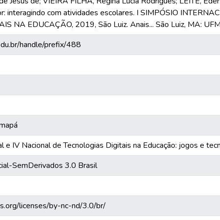
 Jesus de; VIEIRA FILHA, Regina Lúcia Rodrigues; LEITE, Eders
or: interagindo com atividades escolares. I SIMPÓSIO INTE
S NA EDUCAÇÃO, 2019, São Luiz. Anais... São Luiz, MA: UFM
.edu.br/handle/prefix/488
Amapá
al e IV Nacional de Tecnologias Digitais na Educação: jogos e tecn
ial-SemDerivados 3.0 Brasil
s.org/licenses/by-nc-nd/3.0/br/