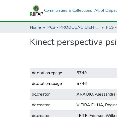
Communities & Collections
All of DSpa
Home
PCS - PRODUÇÃO CIENTÍFICA DOS SERVIDORES
Kinect perspectiva ps
dc.citation.epage
5749
dc.citation.spage
5746
dc.creator
ARAÚJO, Alessandra 
dc.creator
VIEIRA FILHA, Regina
dc.creator
LEITE, Ederson Wilker