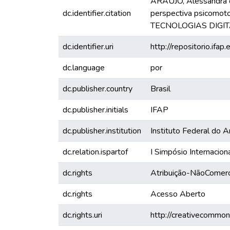
ARAÚJO, Alessandra de
dc.identifier.citation
perspectiva psicomot
TECNOLOGIAS DIGITAI
dc.identifier.uri
http://repositorio.ifap
dc.language
por
dc.publisher.country
Brasil
dc.publisher.initials
IFAP
dc.publisher.institution
Instituto Federal do 
dc.relation.ispartof
I Simpósio Internacion
dc.rights
Atribuição-NãoComerc
dc.rights
Acesso Aberto
dc.rights.uri
http://creativecommon