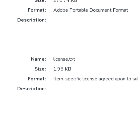
Size:
278.74 KB
Format:
Adobe Portable Document Format
Description:
Name:
license.txt
Size:
1.95 KB
Format:
Item-specific license agreed upon to s
Description: