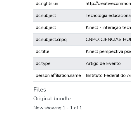
dc.rights.uri
http://creativecommon
dc.subject
Tecnologia educaciona
dc.subject
Kinect - interação tec
dc.subject.cnpq
CNPQ::CIENCIAS H
dc.title
Kinect perspectiva ps
dc.type
Artigo de Evento
person.affiliation.name
Instituto Federal do 
Files
Original bundle
Now showing
1 - 1 of 1