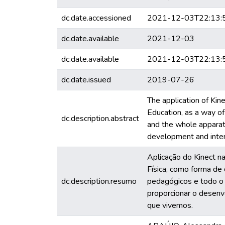
dc.date.accessioned
2021-12-03T22:13:
dc.date.available
2021-12-03
dc.date.available
2021-12-03T22:13:
dc.date.issued
2019-07-26
The application of Kine
Education, as a way of
dc.description.abstract
and the whole apparat
development and inter
Aplicação do Kinect n
Física, como forma de
dc.description.resumo
pedagógicos e todo o 
proporcionar o desenv
que vivemos.