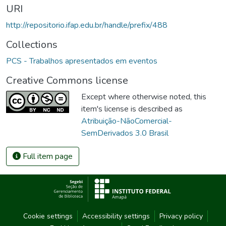
URI
http://repositorio.ifap.edu.br/handle/prefix/488
Collections
PCS - Trabalhos apresentados em eventos
Creative Commons license
Except where otherwise noted, this
item's license is described as
Atribuição-NãoComercial-
SemDerivados 3.0 Brasil
Full item page
Cookie settings
Accessibility settings
Privacy policy