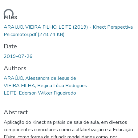
ading...
Files
ARAUJO, VIEIRA FILHO, LEITE (2019) - Kinect Perspectiva
Psicomotor.pdf
(278.74 KB)
Date
2019-07-26
Authors
ARAÚJO, Alessandra de Jesus de
VIEIRA FILHA, Regina Lúcia Rodrigues
LEITE, Ederson Wilker Figueiredo
Abstract
Aplicação do Kinect na práxis de sala de aula, em diversos
componentes curriculares como a alfabetização e a Educação
Física, como forma de difundir modalidades como, por