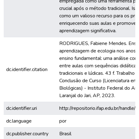
empregada como uma ferramenta pe
crucial após o método tradicional. Is
como um valioso recurso para os pro
enriquecendo suas aulas e promove
aprendizagem significativa.
RODRIGUES, Fabiene Mendes. Ensi
aprendizagem de ecologia nos anos f
ensino fundamental: uma análise com
entre aulas com sequências didáticas
dc.identifier.citation
tradicionais e lúdicas. 43 f. Trabalho 
Conclusão de Curso (Licenciatura em 
Biológicas) - Instituto Federal do A
Laranjal do Jari, AP, 2023.
dc.identifier.uri
http://repositorio.ifap.edu.br/handle/
dc.language
por
dc.publisher.country
Brasil