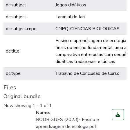
dc.subject
Jogos didáticos
dc.subject
Laranjal do Jari
dc.subject.cnpq
CNPQ::CIENCIAS BIOLOGICAS
Ensino e aprendizagem de ecologia 
finais do ensino fundamental: uma an
dc.title
comparativa entre aulas com sequênc
didáticas tradicionais e lúdicas
dc.type
Trabalho de Conclusão de Curso
Files
Original bundle
Now showing
1 - 1 of 1
Name:
RODRIGUES (2023)- Ensino e
aprendizagem de ecologia.pdf