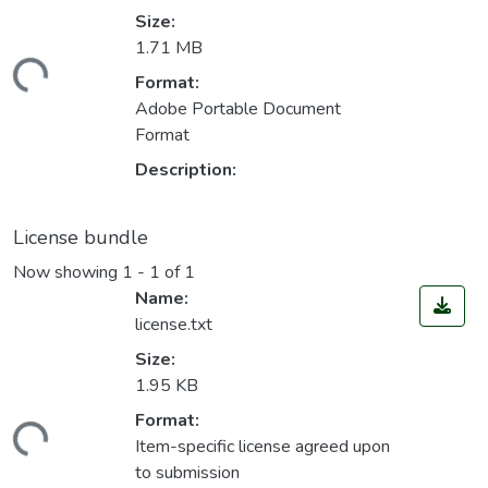
Size:
ading...
1.71 MB
Format:
Adobe Portable Document
Format
Description:
License bundle
Now showing
1 - 1 of 1
Name:
license.txt
Size:
1.95 KB
ading...
Format:
Item-specific license agreed upon
to submission