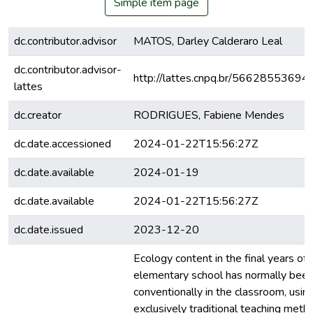
Simple item page
dc.contributor.advisor
MATOS, Darley Calderaro Leal
dc.contributor.advisor-
http://lattes.cnpq.br/5662855369
lattes
dc.creator
RODRIGUES, Fabiene Mendes
dc.date.accessioned
2024-01-22T15:56:27Z
dc.date.available
2024-01-19
dc.date.available
2024-01-22T15:56:27Z
dc.date.issued
2023-12-20
Ecology content in the final years of
elementary school has normally bee
conventionally in the classroom, usin
exclusively traditional teaching meth