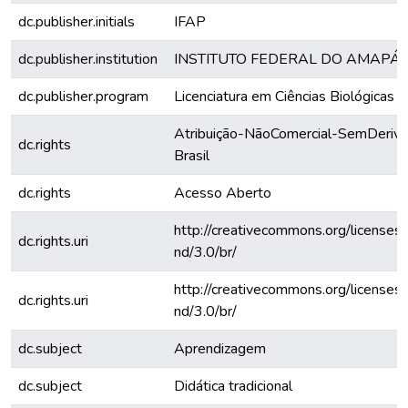
dc.publisher.initials
IFAP
dc.publisher.institution
INSTITUTO FEDERAL DO AMAPÁ
dc.publisher.program
Licenciatura em Ciências Biológicas
Atribuição-NãoComercial-SemDeriva
dc.rights
Brasil
dc.rights
Acesso Aberto
http://creativecommons.org/licenses
dc.rights.uri
nd/3.0/br/
http://creativecommons.org/licenses
dc.rights.uri
nd/3.0/br/
dc.subject
Aprendizagem
dc.subject
Didática tradicional