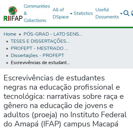
Communities
All of
Useful
&
Statistics
DSpace
Documents
Collections
Home
PÓS-GRAD - LATO SENSU E STRICTO SENSU
TESES E DISSERTAÇÕES DEFENDIDAS NO IFAP
PROFEPT - MESTRADO PROFISSIONAL EM EDUCAÇÃO PROFISSIONAL E TECNOLÓGICA
Dissertações - PROFEPT
Escrevivências de estudantes negras na educação profissional e tecnológica: narrativas sobre raça e gênero na educação de jovens e adultos (proeja) no Instituto Federal do Amapá (IFAP) campus Macapá
Escrevivências de estudantes
negras na educação profissional e
tecnológica: narrativas sobre raça e
gênero na educação de jovens e
adultos (proeja) no Instituto Federal
do Amapá (IFAP) campus Macapá