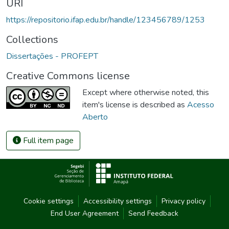
URI
https://repositorio.ifap.edu.br/handle/123456789/1253
Collections
Dissertações - PROFEPT
Creative Commons license
Except where otherwise noted, this
item's license is described as
Acesso
Aberto
Full item page
Cookie settings
Accessibility settings
Privacy policy
End User Agreement
Send Feedback