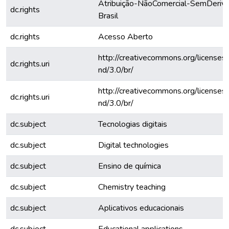
Atribuição-NãoComercial-SemDeriva
dc.rights
Brasil
dc.rights
Acesso Aberto
http://creativecommons.org/licenses
dc.rights.uri
nd/3.0/br/
http://creativecommons.org/licenses
dc.rights.uri
nd/3.0/br/
dc.subject
Tecnologias digitais
dc.subject
Digital technologies
dc.subject
Ensino de química
dc.subject
Chemistry teaching
dc.subject
Aplicativos educacionais