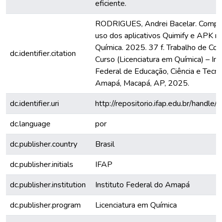
eficiente.
RODRIGUES, Andrei Bacelar. Compa
uso dos aplicativos Quimify e APK n
Química. 2025. 37 f. Trabalho de Co
dc.identifier.citation
Curso (Licenciatura em Química) – Ins
Federal de Educação, Ciência e Tecn
Amapá, Macapá, AP, 2025.
dc.identifier.uri
http://repositorio.ifap.edu.br/handle/
dc.language
por
dc.publisher.country
Brasil
dc.publisher.initials
IFAP
dc.publisher.institution
Instituto Federal do Amapá
dc.publisher.program
Licenciatura em Química