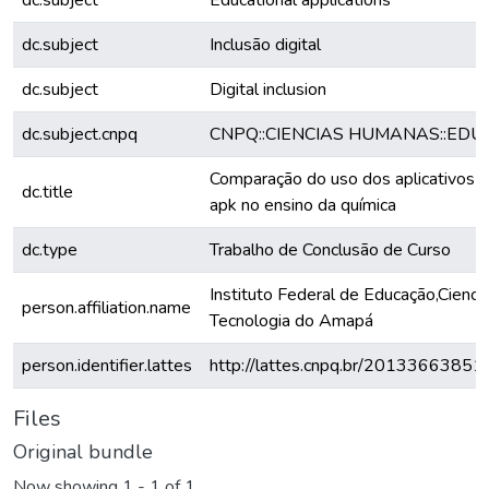
dc.subject
Educational applications
dc.subject
Inclusão digital
dc.subject
Digital inclusion
dc.subject.cnpq
CNPQ::CIENCIAS HUMANAS::ED
Comparação do uso dos aplicativos q
dc.title
apk no ensino da química
dc.type
Trabalho de Conclusão de Curso
Instituto Federal de Educação,Cienci
person.affiliation.name
Tecnologia do Amapá
person.identifier.lattes
http://lattes.cnpq.br/2013366385
Files
Original bundle
Now showing
1 - 1 of 1