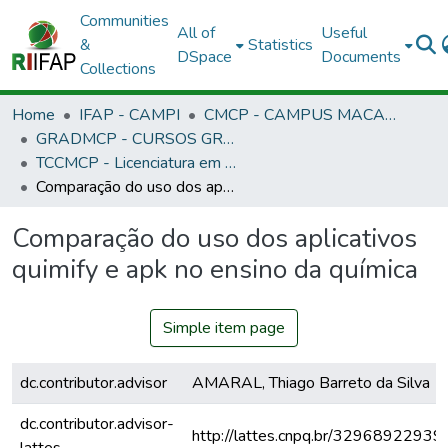
Communities
All of
Useful
&
Statistics
DSpace
Documents
Collections
Home
IFAP - CAMPI
CMCP - CAMPUS MACAPÁ
GRADMCP - CURSOS GRADUAÇÃO - CAMPUS MACAPÁ
TCCMCP - Licenciatura em Química
Comparação do uso dos aplicativos quimify e apk no ensino da química
Comparação do uso dos aplicativos
quimify e apk no ensino da química
Simple item page
dc.contributor.advisor
AMARAL, Thiago Barreto da Silva
dc.contributor.advisor-
http://lattes.cnpq.br/3296892293