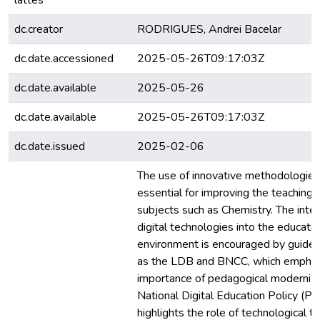
lattes
dc.creator
RODRIGUES, Andrei Bacelar
dc.date.accessioned
2025-05-26T09:17:03Z
dc.date.available
2025-05-26
dc.date.available
2025-05-26T09:17:03Z
dc.date.issued
2025-02-06
The use of innovative methodologie
essential for improving the teaching
subjects such as Chemistry. The integ
digital technologies into the educatio
environment is encouraged by guidel
as the LDB and BNCC, which emphas
importance of pedagogical moderniza
National Digital Education Policy (P
highlights the role of technological to