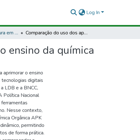
Log In
TCCMCP - Licenciatura em Química
Comparação do uso dos aplicativos quimify e apk no ensino da química
o ensino da química
a aprimorar o ensino
tecnologias digitais
o a LDB e a BNCC,
 Política Nacional
 ferramentas
no. Nesse contexto,
uímica Orgânica APK
dinâmico, permitindo
tos de forma prática.