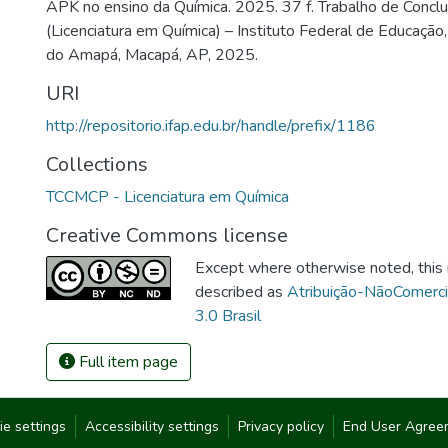
APK no ensino da Química. 2025. 37 f. Trabalho de Concl
(Licenciatura em Química) – Instituto Federal de Educação,
do Amapá, Macapá, AP, 2025.
URI
http://repositorio.ifap.edu.br/handle/prefix/1186
Collections
TCCMCP - Licenciatura em Química
Creative Commons license
Except where otherwise noted, this i
described as
Atribuição-NãoComerc
3.0 Brasil
Full item page
ie settings
Accessibility settings
Privacy policy
End User Agree