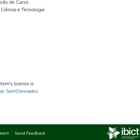
usão de Curso
 Ciência e Tecnologia
tem's license is
ial-SemDerivados
ment
Send Feedback