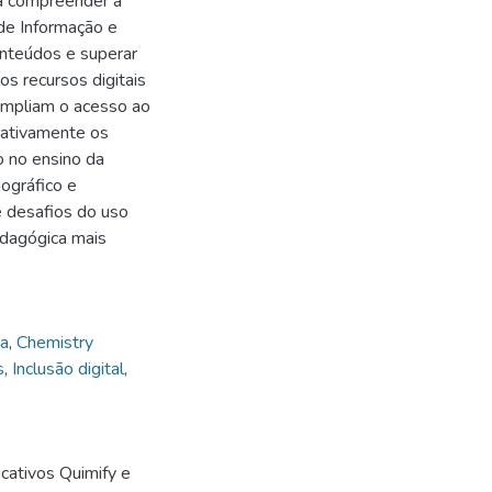
ra compreender a
 de Informação e
onteúdos e superar
os recursos digitais
 ampliam o acesso ao
rativamente os
o no ensino da
iográfico e
e desafios do uso
edagógica mais
ca
,
Chemistry
s
,
Inclusão digital
,
ativos Quimify e