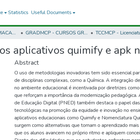
ce
Statistics
Useful Documents
CMCP - CAMPUS MACAPÁ
GRADMCP - CURSOS GRADUAÇÃO - CAMPUS MACAPÁ
s aplicativos quimify e apk n
Abstract
O uso de metodologias inovadoras tem sido essencial par
de disciplinas complexas, como a Química. A integração de 
no ambiente educacional é incentivada por diretrizes com
que reforçam a importância da modernização pedagógica. A
de Educação Digital (PNED) também destaca o papel das
tecnológicas na promoção da equidade e inovação no ensi
aplicativos educacionais como Quimify e Nomenclatura Q
surgem como alternativas que tornam o aprendizado mais 
que os alunos avancem no próprio ritmo e apliquem concei