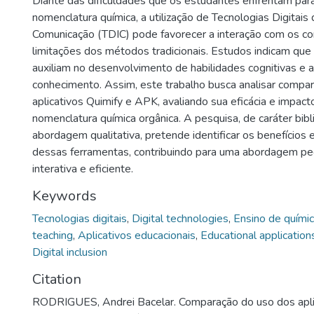
Diante das dificuldades que os estudantes enfrentam pa
nomenclatura química, a utilização de Tecnologias Digitais
Comunicação (TDIC) pode favorecer a interação com os c
limitações dos métodos tradicionais. Estudos indicam que 
auxiliam no desenvolvimento de habilidades cognitivas e
conhecimento. Assim, este trabalho busca analisar compa
aplicativos Quimify e APK, avaliando sua eficácia e impact
nomenclatura química orgânica. A pesquisa, de caráter bibl
abordagem qualitativa, pretende identificar os benefícios 
dessas ferramentas, contribuindo para uma abordagem p
interativa e eficiente.
Keywords
Tecnologias digitais
,
Digital technologies
,
Ensino de quími
teaching
,
Aplicativos educacionais
,
Educational application
Digital inclusion
Citation
RODRIGUES, Andrei Bacelar. Comparação do uso dos aplic