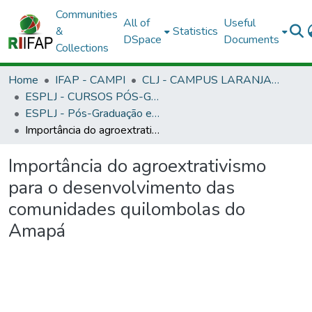
Communities
All of
Useful
&
Statistics
DSpace
Documents
Collections
Home
IFAP - CAMPI
CLJ - CAMPUS LARANJAL DO JARI
ESPLJ - CURSOS PÓS-GRADUAÇÃO LATO SENSU - CAMPUS LARANJAL DO JARI
ESPLJ - Pós-Graduação em Agroextrativismo e Desenvolvimento Regional
Importância do agroextrativismo para o desenvolvimento das comunidades quilombolas do Amapá
Importância do agroextrativismo
para o desenvolvimento das
comunidades quilombolas do
Amapá