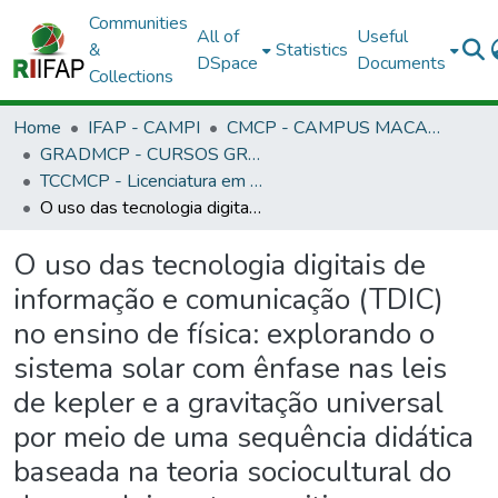
Communities
All of
Useful
&
Statistics
DSpace
Documents
Collections
Home
IFAP - CAMPI
CMCP - CAMPUS MACAPÁ
GRADMCP - CURSOS GRADUAÇÃO - CAMPUS MACAPÁ
TCCMCP - Licenciatura em Física
O uso das tecnologia digitais de informação e comunicação (TDIC) no ensino de física: explorando o sistema solar com ênfase nas leis de kepler e a gravitação universal por meio de uma sequência didática baseada na teoria sociocultural do desenvolvimento cognitivo
O uso das tecnologia digitais de
informação e comunicação (TDIC)
no ensino de física: explorando o
sistema solar com ênfase nas leis
de kepler e a gravitação universal
por meio de uma sequência didática
baseada na teoria sociocultural do